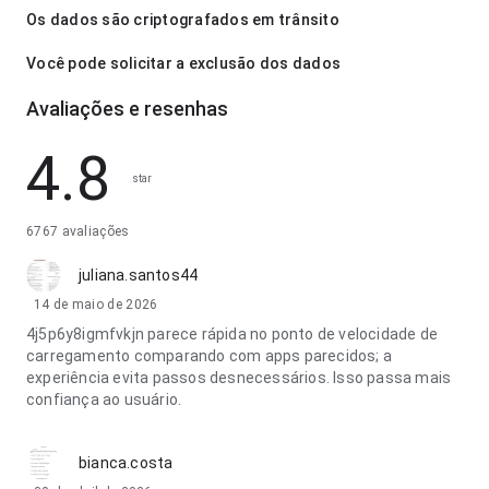
Os dados são criptografados em trânsito
Você pode solicitar a exclusão dos dados
Avaliações e resenhas
4.8
star
6767 avaliações
juliana.santos44
14 de maio de 2026
4j5p6y8igmfvkjn parece rápida no ponto de velocidade de
carregamento comparando com apps parecidos; a
experiência evita passos desnecessários. Isso passa mais
confiança ao usuário.
bianca.costa