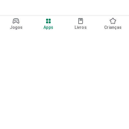
Jogos
Apps
Livros
Crianças
Google Play
Play Pass
Pontos do Play Points
Vales-presente
Resgatar
Política de reembolso