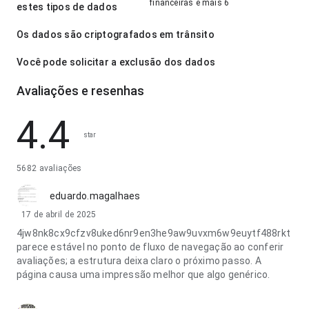
financeiras e mais 6
estes tipos de dados
Os dados são criptografados em trânsito
Você pode solicitar a exclusão dos dados
Avaliações e resenhas
4.4
star
5682 avaliações
eduardo.magalhaes
17 de abril de 2025
4jw8nk8cx9cfzv8uked6nr9en3he9aw9uvxm6w9euytf488rkt
parece estável no ponto de fluxo de navegação ao conferir
avaliações; a estrutura deixa claro o próximo passo. A
página causa uma impressão melhor que algo genérico.