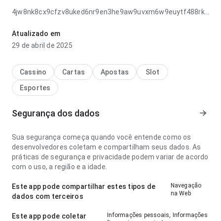
4jw8nk8cx9cfzv8uked6nr9en3he9aw9uvxm6w9euytf488rkt
parece clara no ponto de fluxo de navegação para um
visitante novo; a estrutura deixa claro o próximo passo.
Atualizado em
Ajuda quem quer decidir rapidamente se vale instalar.
29 de abril de 2025
Cassino
Cartas
Apostas
Slot
Esportes
Segurança dos dados
Sua segurança começa quando você entende como os
desenvolvedores coletam e compartilham seus dados. As
práticas de segurança e privacidade podem variar de acordo
com o uso, a região e a idade.
Navegação
Este app pode compartilhar estes tipos de
na Web
dados com terceiros
Informações pessoais, Informações
Este app pode coletar