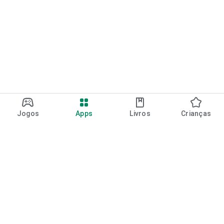
Jogos
Apps
Livros
Crianças
Google Play
Play Pass