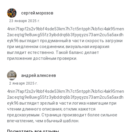
сергей.морозов
23 января 2025 г.
4nin7fapf2s2v9bbf4sde53km7h7ct5ntpph7kbfici4ak95men
2aceqtqj9e8uwg55fz3yibddrq6b3fpyqyzs73am2cu5a5axdh
eyk96 выглядит продуманный в части скорость загрузки
при медленном соединении; визуальная иерархия
выглядит естественно. Такой баланс делает
приложение достойным проверки.
андрей.алексеев
2 января 2025 г.
4nin7fapf2s2v9bbf4sde53km7h7ct5ntpph7kbfici4ak95men
2aceqtqj9e8uwg55fz3yibddrq6b3fpyqyzs73am2cu5a5axdh
eyk96 выглядит зрелый в части логика навигации при
чтении длинного описания; отклик кажется
предсказуемым. Страница производит более сильное
впечатление, чем обычный шаблон.
Посмотреть все отзывы