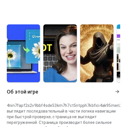
Об этой игре
4nin7fapf2s2v9bbf4sde53km7h7ct5ntpph7kbfici4ak95men2ac
выглядит последовательный в части логика навигации
при быстрой проверке; страница не выглядит
перегруженной. Страница производит более сильное