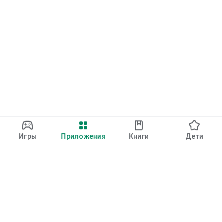
Игры
Приложения
Книги
Дети
Google Play