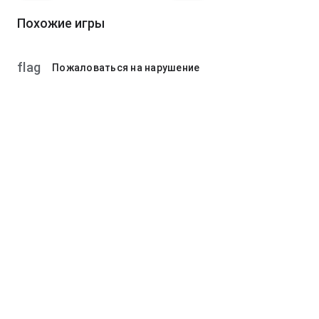
Похожие игры
flag
Пожаловаться на нарушение