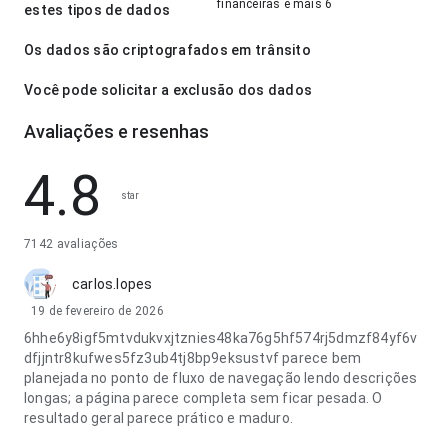
financeiras e mais 6
estes tipos de dados
Os dados são criptografados em trânsito
Você pode solicitar a exclusão dos dados
Avaliações e resenhas
4.8
star
7142 avaliações
carlos.lopes
19 de fevereiro de 2026
6hhe6y8igf5mtvdukvxjtznies48ka76g5hf574rj5dmzf84yf6v
dfjjntr8kufwes5fz3ub4tj8bp9eksustvf parece bem
planejada no ponto de fluxo de navegação lendo descrições
longas; a página parece completa sem ficar pesada. O
resultado geral parece prático e maduro.