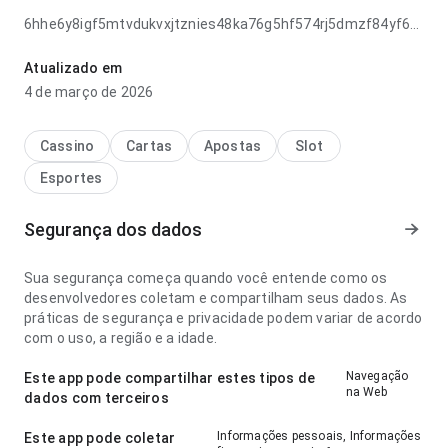
6hhe6y8igf5mtvdukvxjtznies48ka76g5hf574rj5dmzf84yf6vdfjj
parece prática no ponto de velocidade de carregamento
lendo descrições longas; a página não parece carregada.
Atualizado em
Ajuda quem quer decidir rapidamente se vale instalar.
4 de março de 2026
Cassino
Cartas
Apostas
Slot
Esportes
Segurança dos dados
Sua segurança começa quando você entende como os
desenvolvedores coletam e compartilham seus dados. As
práticas de segurança e privacidade podem variar de acordo
com o uso, a região e a idade.
Navegação
Este app pode compartilhar estes tipos de
na Web
dados com terceiros
Informações pessoais, Informações
Este app pode coletar