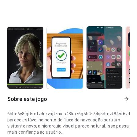
Sobre este jogo
6hhe6y8igf5mtvdukvxjtznies48ka76g5hf574rj5dmzf84yf6vdfjj
parece estável no ponto de fluxo de navegação para um
visitante novo; a hierarquia visual parece natural. Isso passa
mais confiança ao usuário.