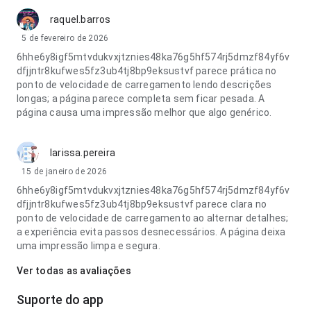
raquel.barros
5 de fevereiro de 2026
6hhe6y8igf5mtvdukvxjtznies48ka76g5hf574rj5dmzf84yf6v
dfjjntr8kufwes5fz3ub4tj8bp9eksustvf parece prática no
ponto de velocidade de carregamento lendo descrições
longas; a página parece completa sem ficar pesada. A
página causa uma impressão melhor que algo genérico.
larissa.pereira
15 de janeiro de 2026
6hhe6y8igf5mtvdukvxjtznies48ka76g5hf574rj5dmzf84yf6v
dfjjntr8kufwes5fz3ub4tj8bp9eksustvf parece clara no
ponto de velocidade de carregamento ao alternar detalhes;
a experiência evita passos desnecessários. A página deixa
uma impressão limpa e segura.
Ver todas as avaliações
Suporte do app