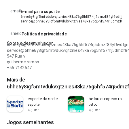
email
E-mail para suporte
6hhe6y8igf5mtvdukvxjtznies48ka76g5hf574rj5dmzf84yf6vdfjjntr8
service@6hhe6y8igf5mtvdukvxjtznies48ka76g5hf574rj5dmzf84yf6
shield
Política de privacidade
Sobre o desenvolvedor
6hhe6y8igf5mtvdukvxjtznies48ka76g5hf574rj5dmzf84yf6vdfjj
service@6hhe6y8igf5mtvdukvxjtznies48ka76g5hf574rj5dmzf84
547 Rua v
guilherme.ramos
+55 7142547
Mais de
6hhe6y8igf5mtvdukvxjtznies48ka76g5hf574rj5dmzf
esporte da sorte
betou european roulet
esporte
betou
4.6
4.6
star
star
Jogos semelhantes