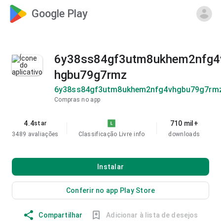
Google Play
6y38ss84gf3utm8ukhem2nfg4
hgbu79g7rmz
6y38ss84gf3utm8ukhem2nfg4vhgbu79g7rm
Compras no app
4.4
710 mil+
star
3489 avaliações
Classificação Livre
info
downloads
Instalar
Conferir no app Play Store
Compartilhar
Adicionar à lista de desejos