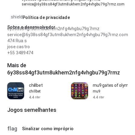
service@6y38ss84gf3utm8ukhem2nfg4vhgbu79g7rmz.com
shield
Política de privacidade
Sobre o desenvolvedor
6y38ss84gf3utm8ukhem2nfg4vhgbu79g7rmz
service@6y38ss84gf3utm8ukhem2nfg4vhgbu79g7rmz.com
474 Rua s
jose.castro
+55 3489474
Mais de
6y38ss84gf3utm8ukhem2nfg4vhgbu79g7rmz
chillbet
mu9 gates of olympu
chillbet
mu9
4.4
4.4
star
star
Jogos semelhantes
flag
Sinalizar como impróprio