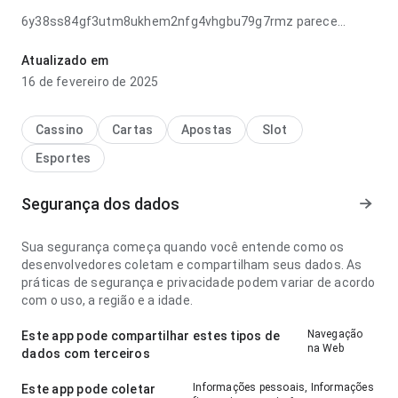
6y38ss84gf3utm8ukhem2nfg4vhgbu79g7rmz parece
estável no ponto de velocidade de carregamento para um
visitante novo; o conteúdo é fácil de examinar. Esse cuidado
Atualizado em
nos detalhes faz diferença.
16 de fevereiro de 2025
Cassino
Cartas
Apostas
Slot
Esportes
Segurança dos dados
Sua segurança começa quando você entende como os
desenvolvedores coletam e compartilham seus dados. As
práticas de segurança e privacidade podem variar de acordo
com o uso, a região e a idade.
Navegação
Este app pode compartilhar estes tipos de
na Web
dados com terceiros
Informações pessoais, Informações
Este app pode coletar