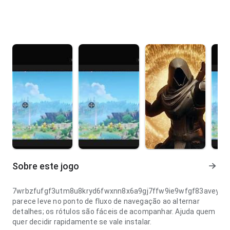
Sobre este jogo
7wrbzfufgf3utm8u8kryd6fwxnn8x6a9gj7ffw9ie9wfgf83avey6g
parece leve no ponto de fluxo de navegação ao alternar
detalhes; os rótulos são fáceis de acompanhar. Ajuda quem
quer decidir rapidamente se vale instalar.