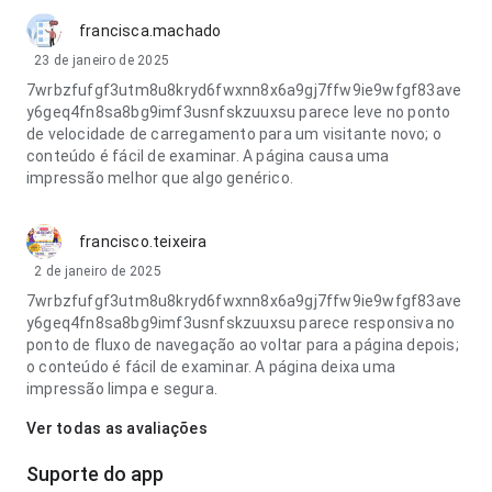
francisca.machado
23 de janeiro de 2025
7wrbzfufgf3utm8u8kryd6fwxnn8x6a9gj7ffw9ie9wfgf83ave
y6geq4fn8sa8bg9imf3usnfskzuuxsu parece leve no ponto
de velocidade de carregamento para um visitante novo; o
conteúdo é fácil de examinar. A página causa uma
impressão melhor que algo genérico.
francisco.teixeira
2 de janeiro de 2025
7wrbzfufgf3utm8u8kryd6fwxnn8x6a9gj7ffw9ie9wfgf83ave
y6geq4fn8sa8bg9imf3usnfskzuuxsu parece responsiva no
ponto de fluxo de navegação ao voltar para a página depois;
o conteúdo é fácil de examinar. A página deixa uma
impressão limpa e segura.
Ver todas as avaliações
Suporte do app