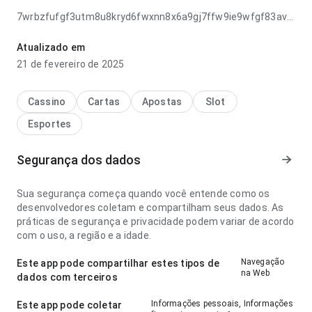
7wrbzfufgf3utm8u8kryd6fwxnn8x6a9gj7ffw9ie9wfgf83avey6g
parece clara no ponto de velocidade de carregamento lendo
descrições longas; a página parece completa sem ficar
Atualizado em
pesada. O resultado geral parece prático e maduro.
21 de fevereiro de 2025
Cassino
Cartas
Apostas
Slot
Esportes
Segurança dos dados
Sua segurança começa quando você entende como os
desenvolvedores coletam e compartilham seus dados. As
práticas de segurança e privacidade podem variar de acordo
com o uso, a região e a idade.
Navegação
Este app pode compartilhar estes tipos de
na Web
dados com terceiros
Informações pessoais, Informações
Este app pode coletar