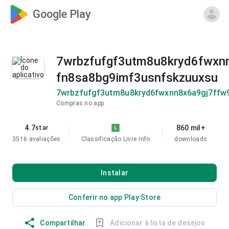
Google Play
7wrbzfufgf3utm8u8kryd6fwxn
fn8sa8bg9imf3usnfskzuuxsu
7wrbzfufgf3utm8u8kryd6fwxnn8x6a9gj7ffw
Compras no app
4.7
860 mil+
star
3516 avaliações
Classificação Livre
info
downloads
Instalar
Conferir no app Play Store
Compartilhar
Adicionar à lista de desejos