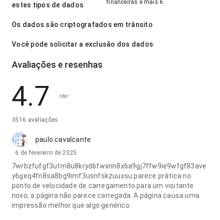
financeiras e mais 6
estes tipos de dados
Os dados são criptografados em trânsito
Você pode solicitar a exclusão dos dados
Avaliações e resenhas
4.7
star
3516 avaliações
paulo.cavalcante
6 de fevereiro de 2025
7wrbzfufgf3utm8u8kryd6fwxnn8x6a9gj7ffw9ie9wfgf83ave
y6geq4fn8sa8bg9imf3usnfskzuuxsu parece prática no
ponto de velocidade de carregamento para um visitante
novo; a página não parece carregada. A página causa uma
impressão melhor que algo genérico.