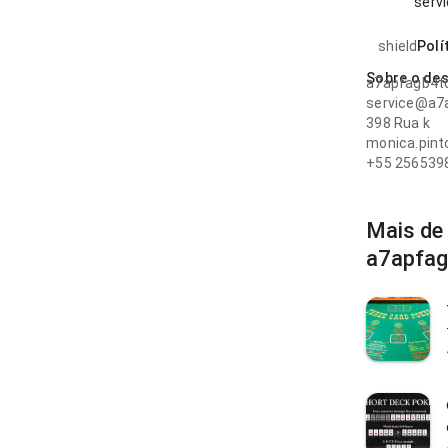
serv
shield
Polí
Sobre o de
a7apfagb4t
service@a7
398 Rua k
monica.pint
+55 256539
Mais de
a7apfag