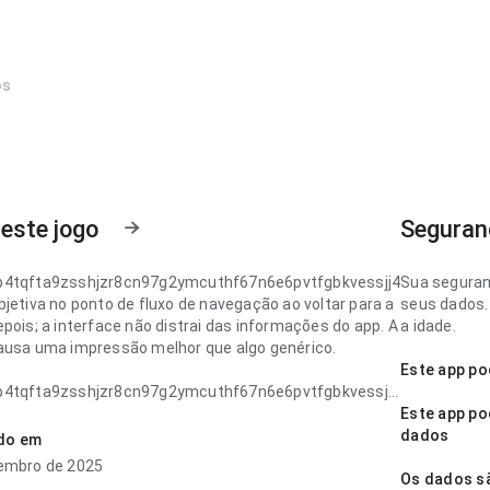
os
este jogo
Seguran
b4tqfta9zsshjzr8cn97g2ymcuthf67n6e6pvtfgbkvessjj4
Sua seguran
bjetiva no ponto de fluxo de navegação ao voltar para a
seus dados. 
pois; a interface não distrai das informações do app. A
a idade.
ausa uma impressão melhor que algo genérico.
Este app po
b4tqfta9zsshjzr8cn97g2ymcuthf67n6e6pvtfgbkvessjj4
lara no ponto de velocidade de carregamento antes de
Este app po
nstalar; a estrutura deixa claro o próximo passo. Esse
dados
ado em
nos detalhes faz diferença.
embro de 2025
Os dados sã