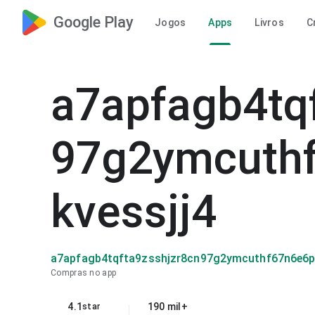
Google Play
Jogos
Apps
Livros
C
a7apfagb4tq
97g2ymcuthf
kvessjj4
a7apfagb4tqfta9zsshjzr8cn97g2ymcuthf67n6e6pv
Compras no app
4.1
190 mil+
star