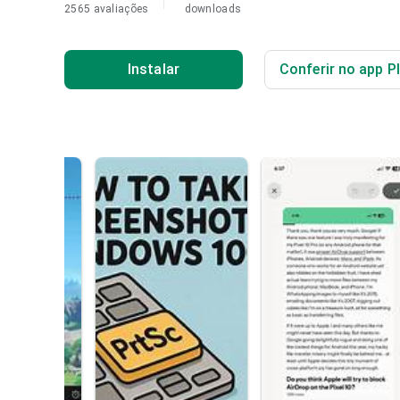
2565 avaliações
downloads
Instalar
Conferir no app P