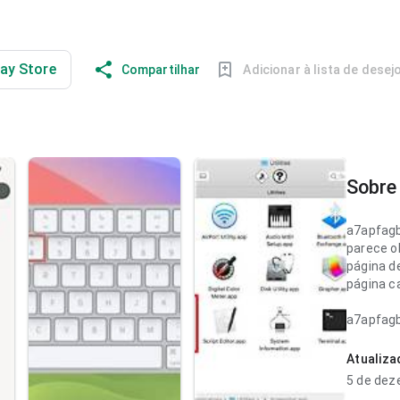
lay Store
Compartilhar
Adicionar à lista de desej
Sobre 
a7apfag
parece o
página de
página c
a7apfag
parece c
decidir i
Atualiz
cuidado 
5 de dez