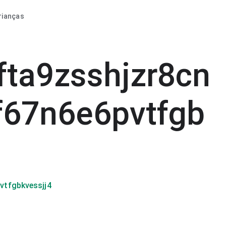
rianças
fta9zsshjzr8cn
67n6e6pvtfgb
tfgbkvessjj4