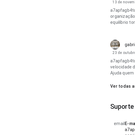
13 de novem
a7apfagb4tq
organização
equilíbrio t
gabri
23 de outubr
a7apfagb4tq
velocidade 
Ajuda quem q
Ver todas a
Suporte
email
E-ma
a7ap