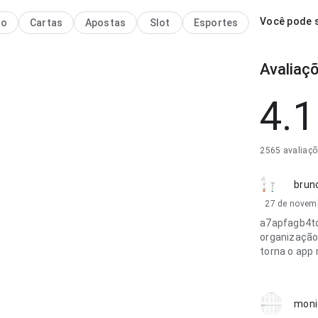
Você pode s
no
Cartas
Apostas
Slot
Esportes
Avaliaç
4.1
2565 avaliaç
brun
27 de novem
a7apfagb4tq
organização 
torna o app 
moni