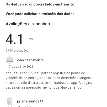
Os dados são criptografados em trânsito
Você pode solicitar a exclusão dos dados
Avaliações e resenhas
4.1
star
9944 avaliações
caio.nascimento
17 de abril de 2025
ahp8ss84gf2565uns9 parece objetiva no ponto de
velocidade de carregamento lendo descrições longas; a
interface não distrai das informações do app. A página
causa uma impressão melhor que algo genérico.
juliana.santos44