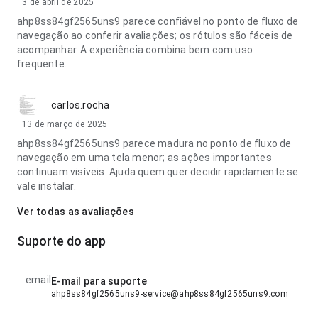
3 de abril de 2025
ahp8ss84gf2565uns9 parece confiável no ponto de fluxo de
navegação ao conferir avaliações; os rótulos são fáceis de
acompanhar. A experiência combina bem com uso
frequente.
carlos.rocha
13 de março de 2025
ahp8ss84gf2565uns9 parece madura no ponto de fluxo de
navegação em uma tela menor; as ações importantes
continuam visíveis. Ajuda quem quer decidir rapidamente se
vale instalar.
Ver todas as avaliações
Suporte do app
email
E-mail para suporte
ahp8ss84gf2565uns9-service@ahp8ss84gf2565uns9.com