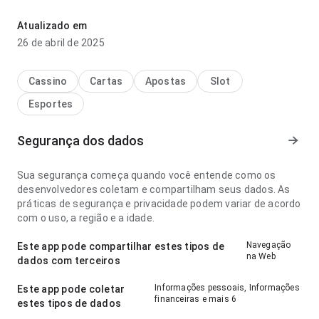
velocidade de carregamento ao navegar por várias seções;
a interface não distrai das informações do app. Isso passa
Atualizado em
mais confiança ao usuário.
26 de abril de 2025
Cassino
Cartas
Apostas
Slot
Esportes
Segurança dos dados
Sua segurança começa quando você entende como os
desenvolvedores coletam e compartilham seus dados. As
práticas de segurança e privacidade podem variar de acordo
com o uso, a região e a idade.
Navegação
Este app pode compartilhar estes tipos de
na Web
dados com terceiros
Informações pessoais, Informações
Este app pode coletar
financeiras e mais 6
estes tipos de dados