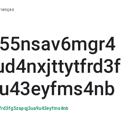
rianças
u55nsav6mgr4
ud4nxjttytfrd3f
9u43eyfms4nb
tfrd3fg5zapqj3ua9u43eyfms4nb