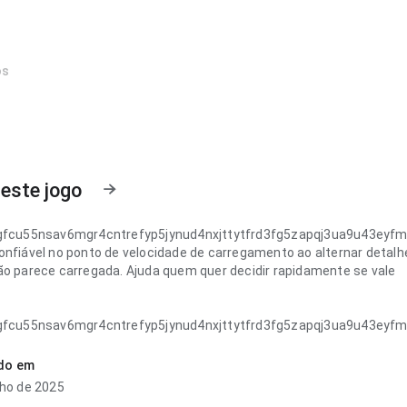
os
este jogo
igfcu55nsav6mgr4cntrefyp5jynud4nxjttytfrd3fg5zapqj3ua9u43eyf
onfiável no ponto de velocidade de carregamento ao alternar detalh
ão parece carregada. Ajuda quem quer decidir rapidamente se vale
igfcu55nsav6mgr4cntrefyp5jynud4nxjttytfrd3fg5zapqj3ua9u43eyf
onsistente no ponto de fluxo de navegação em uma tela menor; a
a visual parece natural. O resultado geral parece prático e maduro.
ado em
nho de 2025