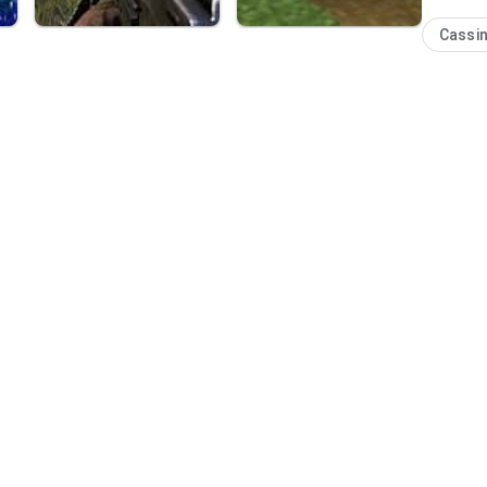
Cassi