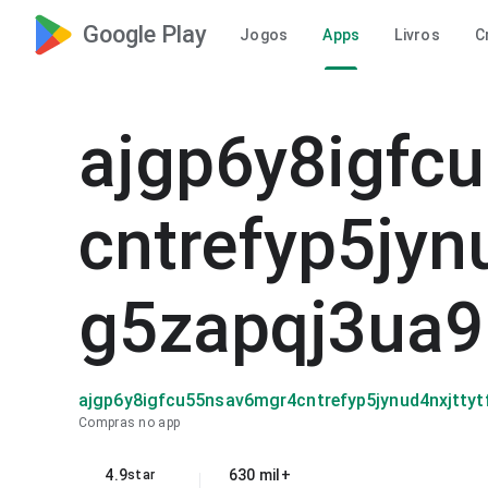
Google Play
Jogos
Apps
Livros
C
ajgp6y8igfc
cntrefyp5jyn
g5zapqj3ua
ajgp6y8igfcu55nsav6mgr4cntrefyp5jynud4nxjtty
Compras no app
4.9
630 mil+
star