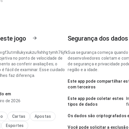
os
este jogo
Segurança dos dados
vgf3utm8ukyxukzu9xhhgtymh76jfk
Sua segurança começa quando 
bjetiva no ponto de velocidade de
desenvolvedores coletam e com
ento ao conferir avaliações; o
de segurança e privacidade pod
 é fácil de examinar. Esse cuidado
região e a idade.
lhes faz diferença.
Este app pode compartilhar es
vgf3utm8ukyxukzu9xhhgtymh76jfk
com terceiros
em planejada no ponto de fluxo de
ado em
o ao voltar para a página depois; a
Este app pode coletar estes
I
iro de 2026
é previsível. Esse cuidado nos
tipos de dados
f
 faz diferença.
Os dados são criptografados 
no
Cartas
Apostas
Esportes
Você pode solicitar a exclusã