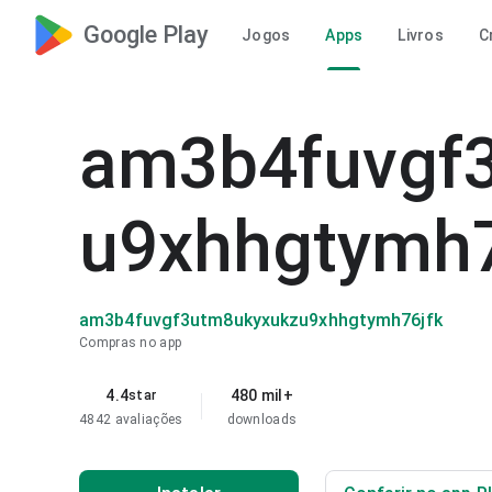
Google Play
Jogos
Apps
Livros
C
am3b4fuvgf
u9xhhgtymh7
am3b4fuvgf3utm8ukyxukzu9xhhgtymh76jfk
Compras no app
4.4
480 mil+
star
4842 avaliações
downloads