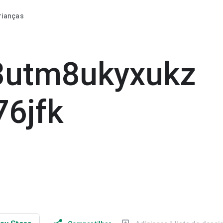
rianças
3utm8ukyxukz
6jfk