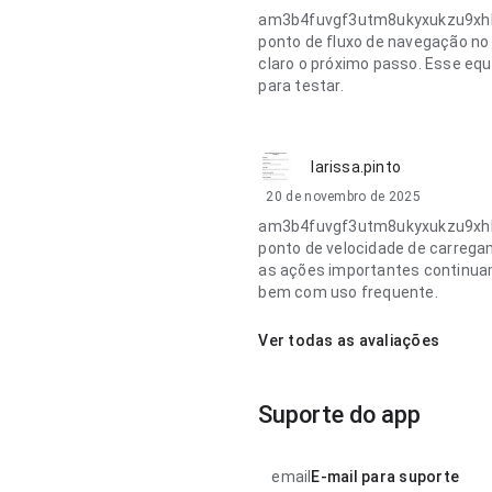
am3b4fuvgf3utm8ukyxukzu9xhhg
ponto de fluxo de navegação no u
claro o próximo passo. Esse equi
para testar.
larissa.pinto
20 de novembro de 2025
am3b4fuvgf3utm8ukyxukzu9xhh
ponto de velocidade de carrega
as ações importantes continuam
bem com uso frequente.
Ver todas as avaliações
Suporte do app
email
E-mail para suporte