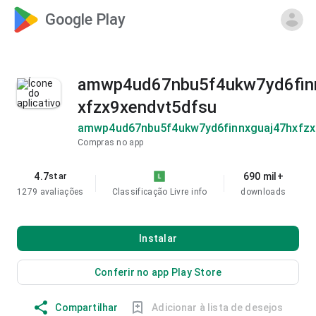
Google Play
amwp4ud67nbu5f4ukw7yd6fin
xfzx9xendvt5dfsu
amwp4ud67nbu5f4ukw7yd6finnxguaj47hxfzx
Compras no app
4.7
690 mil+
star
1279 avaliações
Classificação Livre
info
downloads
Instalar
Conferir no app Play Store
Compartilhar
Adicionar à lista de desejos