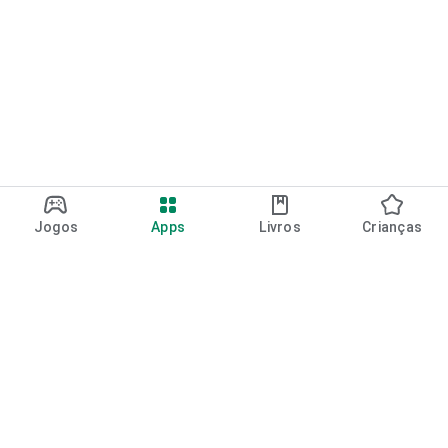
Jogos
Apps
Livros
Crianças
Google Play
Play Pass