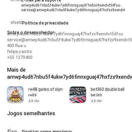
E-mail para suporte
amwp4ud67nbu5f4ukw7yd6finnxguaj47hxfzx9xendvt5dfsu-
service@amwp4ud67nbu5f4ukw7yd6finnxguaj47hxfzx9xendvt5df
shield
Política de privacidade
Sobre o desenvolvedor
amwp4ud67nbu5f4ukw7yd6finnxguaj47hxfzx9xendvt5dfsu
service@amwp4ud67nbu5f4ukw7yd6finnxguaj47hxfzx9xendvt
400 Rua u
felipe.castro
+55 1279400
Mais de
amwp4ud67nbu5f4ukw7yd6finnxguaj47hxfzx9xendv
rw88 gates of olympus 1000
bet360 double ball rou
rw88
bet360
4.8
4.8
star
star
Jogos semelhantes
flag
Sinalizar como impróprio