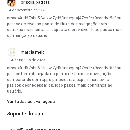
priscila.batista
4 de setembro de 2025
amwp4ud67nbu5f4ukw7yd6finnxguaj47hxfzx9xendvt5dfsu
parece estável no ponto de fluxo de navegação com
conexão mais lenta; a resposta é previsível. Isso passa mais
confiança ao usuário.
marcia.melo
14 de agosto de 2025
amwp4ud67nbu5f4ukw7yd6finnxguaj47hxfzx9xendvt5dfsu
parece bem planejada no ponto de fluxo de navegação
comparando com apps parecidos; a experiência evita
passos desnecessários. Isso passa mais confiança ao
usuário.
Ver todas as avaliações
Suporte do app
email