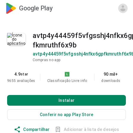
Google Play
avtp4y44459f5vfgsshj4nfkx6g
fkmruthf6x9b
avtp4y44459f5vfgsshj4nfkx6gpfkmruthf6x9
Compras no app
4.9
90 mil+
star
9655 avaliações
Classificação Livre
info
downloads
Instalar
Conferir no app Play Store
Compartilhar
Adicionar à lista de desejos