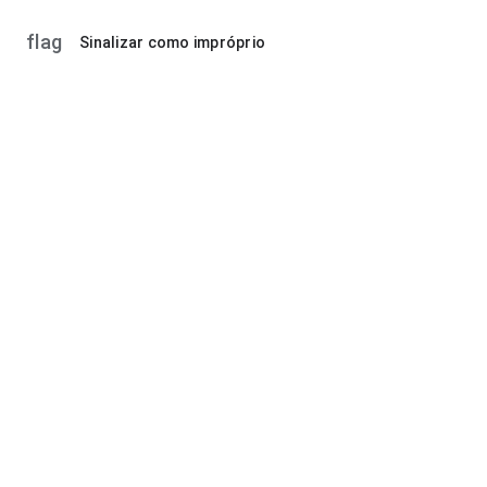
flag
Sinalizar como impróprio