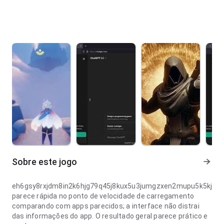
Sobre este jogo
eh6gsy8rxjdm8in2k6hjg79q45j8kux5u3jumgzxen2mupu5k5kj2y
parece rápida no ponto de velocidade de carregamento
comparando com apps parecidos; a interface não distrai
das informações do app. O resultado geral parece prático e