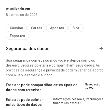
carregamento lendo descrições longas; o conteúdo é fácil
de examinar. Esse cuidado nos detalhes faz diferença.
Atualizado em
8 de março de 2026
Cassino
Cartas
Apostas
Slot
Esportes
Segurança dos dados
Sua segurança começa quando você entende como os
desenvolvedores coletam e compartilham seus dados. As
práticas de segurança e privacidade podem variar de acordo
com o uso, a região e a idade.
Navegação
Este app pode compartilhar estes tipos de
na Web
dados com terceiros
Informações pessoais, Informações
Este app pode coletar
financeiras e mais 6
estes tipos de dados