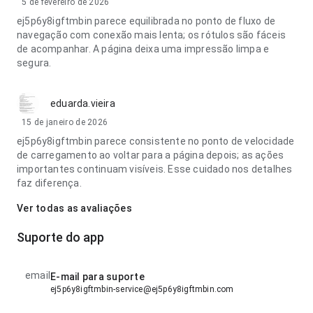
5 de fevereiro de 2026
ej5p6y8igftmbin parece equilibrada no ponto de fluxo de
navegação com conexão mais lenta; os rótulos são fáceis
de acompanhar. A página deixa uma impressão limpa e
segura.
eduarda.vieira
15 de janeiro de 2026
ej5p6y8igftmbin parece consistente no ponto de velocidade
de carregamento ao voltar para a página depois; as ações
importantes continuam visíveis. Esse cuidado nos detalhes
faz diferença.
Ver todas as avaliações
Suporte do app
email
E-mail para suporte
ej5p6y8igftmbin-service@ej5p6y8igftmbin.com