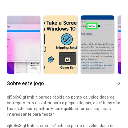
Sobre este jogo
ej5p6y8igftmbin parece rápida no ponto de velocidade de
carregamento ao voltar para a página depois; os rótulos são
fáceis de acompanhar. Esse equilíbrio torna o app mais
interessante para testar.
ej5p6y8igftmbin parece rápida no ponto de velocidade de