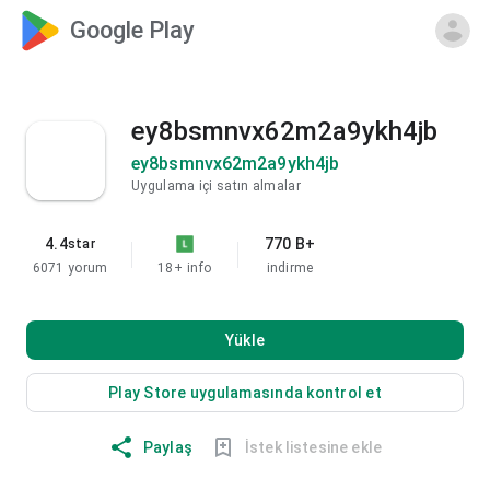
Google Play
ey8bsmnvx62m2a9ykh4jb
ey8bsmnvx62m2a9ykh4jb
Uygulama içi satın almalar
4.4
770 B+
star
6071 yorum
18+
info
indirme
Yükle
Play Store uygulamasında kontrol et
Paylaş
İstek listesine ekle