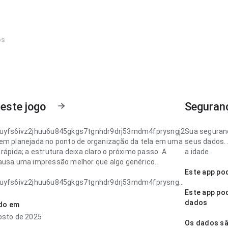
os
este jogo
Seguran
fuyfs6ivz2jhuu6u845gkgs7tgnhdr9drj53mdm4fprysngj2
Sua seguran
em planejada no ponto de organização da tela em uma
seus dados. 
rápida; a estrutura deixa claro o próximo passo. A
a idade.
ausa uma impressão melhor que algo genérico.
Este app po
fuyfs6ivz2jhuu6u845gkgs7tgnhdr9drj53mdm4fprysngj2
onfiável no ponto de velocidade de carregamento lendo
Este app pod
es longas; a interface não distrai das informações do
dados
ado em
xperiência combina bem com uso frequente.
osto de 2025
Os dados sã