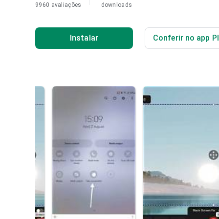
9960 avaliações
downloads
Instalar
Conferir no app P