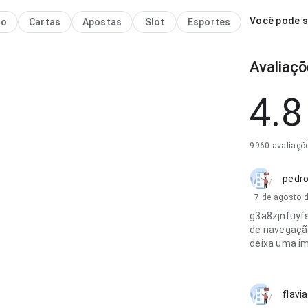
Você pode s
no
Cartas
Apostas
Slot
Esportes
Avaliaçõ
4.8
9960 avaliaçõ
pedro
7 de agosto 
g3a8zjnfuyf
de navegação
deixa uma im
flavi