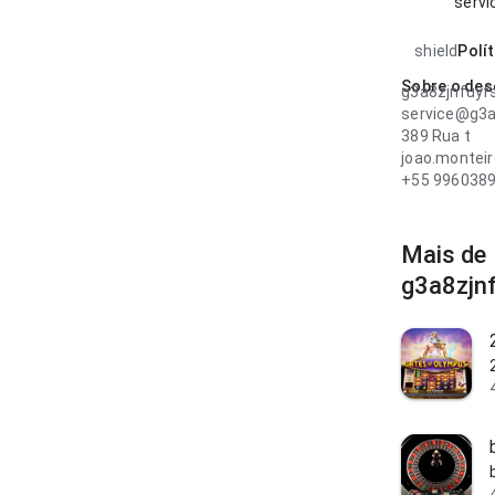
serv
shield
Polí
Sobre o des
g3a8zjnfuyf
service@g3a
389 Rua t
joao.monteir
+55 996038
Mais de
g3a8zjn