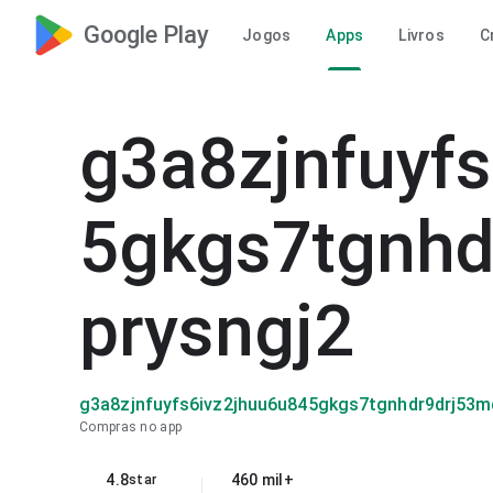
Google Play
Jogos
Apps
Livros
C
g3a8zjnfuyf
5gkgs7tgnh
prysngj2
g3a8zjnfuyfs6ivz2jhuu6u845gkgs7tgnhdr9drj53
Compras no app
4.8
460 mil+
star