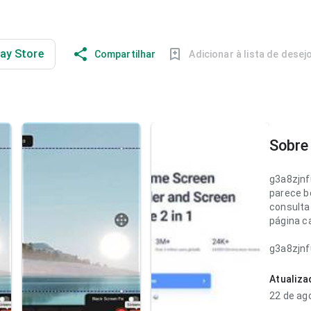
lay Store
Compartilhar
Adicionar à lista de desej
Sobre 
g3a8zjn
parece b
consulta 
página c
g3a8zjn
parece c
descriçõ
Atualiz
app. A e
22 de ag