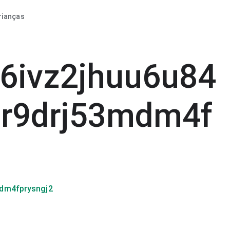
rianças
s6ivz2jhuu6u84
dr9drj53mdm4f
mdm4fprysngj2