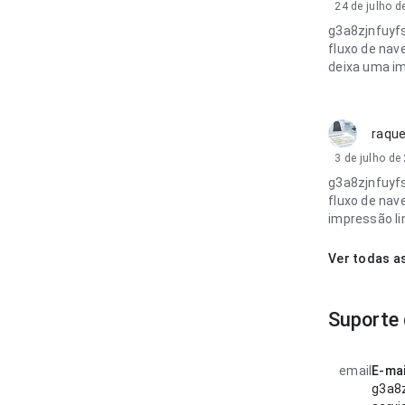
24 de julho d
g3a8zjnfuyf
fluxo de nav
deixa uma im
raque
3 de julho de
g3a8zjnfuyf
fluxo de nav
impressão li
Ver todas a
Suporte 
email
E-mai
g3a8