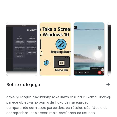
Sobre este jogo
gtpe6y8igfqunifjavuydhnp4nxe8awh7h4ugr8ru62md885y5ej2e
parece objetiva no ponto de fluxo de navegação
comparando com apps parecidos; os rótulos são fáceis de
acompanhar. Isso passa mais confiança ao usuário.