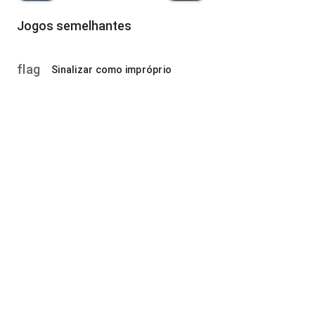
Jogos semelhantes
flag
Sinalizar como impróprio