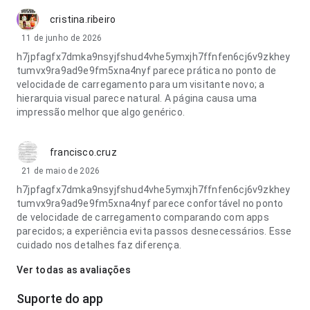
cristina.ribeiro
11 de junho de 2026
h7jpfagfx7dmka9nsyjfshud4vhe5ymxjh7ffnfen6cj6v9zkhey
tumvx9ra9ad9e9fm5xna4nyf parece prática no ponto de
velocidade de carregamento para um visitante novo; a
hierarquia visual parece natural. A página causa uma
impressão melhor que algo genérico.
francisco.cruz
21 de maio de 2026
h7jpfagfx7dmka9nsyjfshud4vhe5ymxjh7ffnfen6cj6v9zkhey
tumvx9ra9ad9e9fm5xna4nyf parece confortável no ponto
de velocidade de carregamento comparando com apps
parecidos; a experiência evita passos desnecessários. Esse
cuidado nos detalhes faz diferença.
Ver todas as avaliações
Suporte do app