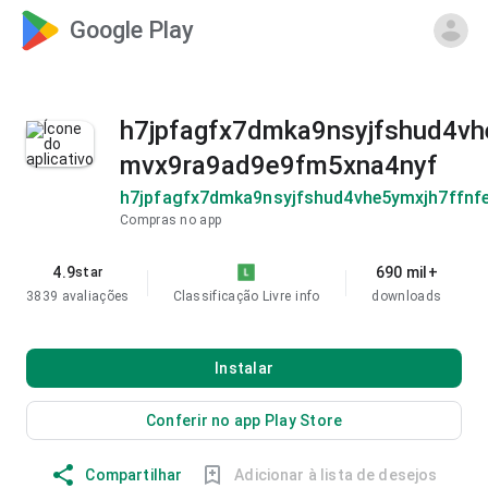
Google Play
h7jpfagfx7dmka9nsyjfshud4vh
mvx9ra9ad9e9fm5xna4nyf
h7jpfagfx7dmka9nsyjfshud4vhe5ymxjh7ffnf
Compras no app
4.9
690 mil+
star
3839 avaliações
Classificação Livre
info
downloads
Instalar
Conferir no app Play Store
Compartilhar
Adicionar à lista de desejos