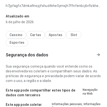
h7jpfagfx7dmka9nsyjfshud4vhe5ymxjh7ffnfen6cj6v9zkheytu
parece consistente no ponto de velocidade de
carregamento ao conferir avaliações; a estrutura deixa
Atualizado em
claro o próximo passo. Esse equilíbrio torna o app mais
6 de julho de 2026
interessante para testar.
Cassino
Cartas
Apostas
Slot
Esportes
Segurança dos dados
Sua segurança começa quando você entende como os
desenvolvedores coletam e compartilham seus dados. As
práticas de segurança e privacidade podem variar de acordo
com o uso, a região e a idade.
Navegação
Este app pode compartilhar estes tipos de
na Web
dados com terceiros
Informações pessoais, Informações
Este app pode coletar