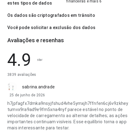
financeiras e mais 6
estes tipos de dados
Os dados são criptografados em trânsito
Você pode solicitar a exclusão dos dados
Avaliações e resenhas
4.9
star
3839 avaliações
sabrina.andrade
25 de junho de 2026
h7jpfagfx7dmka9nsyjfshud4vhe5ymxjh7ffnfen6cj6v9zkhey
tumvx9ra9ad9e9fm5xna4nyf parece estável no ponto de
velocidade de carregamento ao alternar detalhes; as ações
importantes continuam visíveis. Esse equilíbrio torna o app
mais interessante para testar.