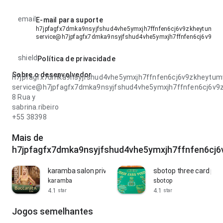
email
E-mail para suporte
h7jpfagfx7dmka9nsyjfshud4vhe5ymxjh7ffnfen6cj6v9zkheytumvx
service@h7jpfagfx7dmka9nsyjfshud4vhe5ymxjh7ffnfen6cj6v9zk
shield
Política de privacidade
Sobre o desenvolvedor
h7jpfagfx7dmka9nsyjfshud4vhe5ymxjh7ffnfen6cj6v9zkheytu
service@h7jpfagfx7dmka9nsyjfshud4vhe5ymxjh7ffnfen6cj6v
8 Rua y
sabrina.ribeiro
+55 38398
Mais de
h7jpfagfx7dmka9nsyjfshud4vhe5ymxjh7ffnfen6cj
karamba salon prive baccarat
sbotop three card pok
karamba
sbotop
4.1
4.1
star
star
Jogos semelhantes