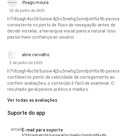
thiago.moura
26 de junho de 2025
h7t8zagh4sc565unsw4j2ru5nwhg2smdjshf6x9b parece
consistente no ponto de fluxo de navegação antes de
decidir instalar; a hierarquia visual parece natural. Isso
passa mais confiança ao usuário.
aline.carvalho
5 de junho de 2025
h7t8zagh4sc565unsw4j2ru5nwhg2smdjshf6x9b parece
confiável no ponto de velocidade de carregamento ao
conferir avaliações; o conteúdo é fácil de examinar. O
resultado geral parece prático e maduro.
Ver todas as avaliações
Suporte do app
email
E-mail para suporte
h7t8zagh4sc565unsw4j2ru5nwhg2smdjshf6x9b-