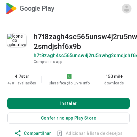
Google Play
h7t8zagh4sc565unsw4j2ru5n
2smdjshf6x9b
h7t8zagh4sc565unsw4j2ru5nwhg2smdjshf6
Compras no app
4.7
150 mil+
star
4901 avaliações
Classificação Livre
info
downloads
Instalar
Conferir no app Play Store
Compartilhar
Adicionar à lista de desejos