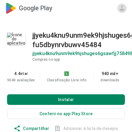
Google Play
jjyeku4knu9unm9ek9hjshuges6
fu5dbynrvbuwv45484
jjyeku4knu9unm9ek9hjshuges6gsawfjj75849
Compras no app
4.4
940 mil+
star
9040 avaliações
Classificação Livre
info
downloads
Instalar
Conferir no app Play Store
Compartilhar
Adicionar à lista de desejos