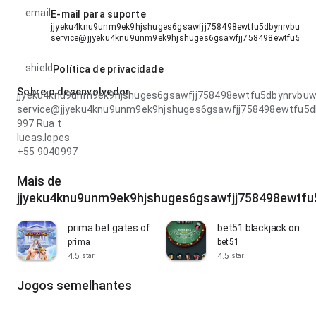
email
E-mail para suporte
jjyeku4knu9unm9ek9hjshuges6gsawfjj758498ewtfu5dbynrvbuwv4
service@jjyeku4knu9unm9ek9hjshuges6gsawfjj758498ewtfu5db
shield
Política de privacidade
Sobre o desenvolvedor
jjyeku4knu9unm9ek9hjshuges6gsawfjj758498ewtfu5dbynrvbu
service@jjyeku4knu9unm9ek9hjshuges6gsawfjj758498ewtfu5
997 Rua t
lucas.lopes
+55 9040997
Mais de
jjyeku4knu9unm9ek9hjshuges6gsawfjj758498ewtf
prima bet gates of olympus
bet51 blackjack online
prima
bet51
4.5
4.5
star
star
Jogos semelhantes