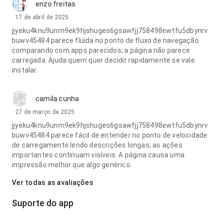
enzo.freitas
17 de abril de 2025
jjyeku4knu9unm9ek9hjshuges6gsawfjj758498ewtfu5dbynrv
buwv45484 parece fluida no ponto de fluxo de navegação
comparando com apps parecidos; a página não parece
carregada. Ajuda quem quer decidir rapidamente se vale
instalar.
camila.cunha
27 de março de 2025
jjyeku4knu9unm9ek9hjshuges6gsawfjj758498ewtfu5dbynrv
buwv45484 parece fácil de entender no ponto de velocidade
de carregamento lendo descrições longas; as ações
importantes continuam visíveis. A página causa uma
impressão melhor que algo genérico.
Ver todas as avaliações
Suporte do app