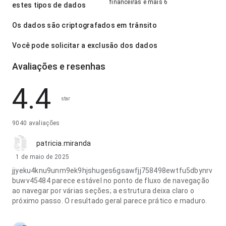
financeiras e mais 6
estes tipos de dados
Os dados são criptografados em trânsito
Você pode solicitar a exclusão dos dados
Avaliações e resenhas
4.4
star
9040 avaliações
patricia.miranda
1 de maio de 2025
jjyeku4knu9unm9ek9hjshuges6gsawfjj758498ewtfu5dbynrv
buwv45484 parece estável no ponto de fluxo de navegação
ao navegar por várias seções; a estrutura deixa claro o
próximo passo. O resultado geral parece prático e maduro.