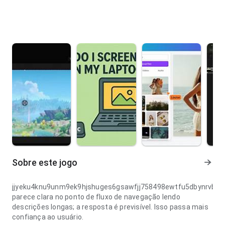
Sobre este jogo
jjyeku4knu9unm9ek9hjshuges6gsawfjj758498ewtfu5dbynrvbu
parece clara no ponto de fluxo de navegação lendo
descrições longas; a resposta é previsível. Isso passa mais
confiança ao usuário.