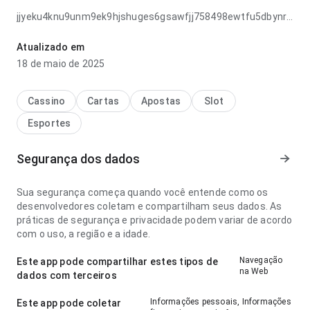
jjyeku4knu9unm9ek9hjshuges6gsawfjj758498ewtfu5dbynrvbu
parece confiável no ponto de fluxo de navegação antes de
decidir instalar; o conteúdo é fácil de examinar. Esse
Atualizado em
cuidado nos detalhes faz diferença.
18 de maio de 2025
Cassino
Cartas
Apostas
Slot
Esportes
Segurança dos dados
Sua segurança começa quando você entende como os
desenvolvedores coletam e compartilham seus dados. As
práticas de segurança e privacidade podem variar de acordo
com o uso, a região e a idade.
Navegação
Este app pode compartilhar estes tipos de
na Web
dados com terceiros
Informações pessoais, Informações
Este app pode coletar