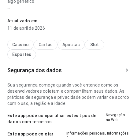
algo genérico.
jm6e6u4g7n9fzadd65uyd69pnjhnqbp5uv6f5xuxvidf4m8vz5svza
parece confortável no ponto de fluxo de navegação em uma
Atualizado em
consulta rápida; a página não parece carregada. Esse
11 de abril de 2026
cuidado nos detalhes faz diferença.
Cassino
Cartas
Apostas
Slot
Esportes
Segurança dos dados
Sua segurança começa quando você entende como os
desenvolvedores coletam e compartilham seus dados. As
práticas de segurança e privacidade podem variar de acordo
com o uso, a região e a idade.
Navegação
Este app pode compartilhar estes tipos de
na Web
dados com terceiros
Informações pessoais, Informações
Este app pode coletar