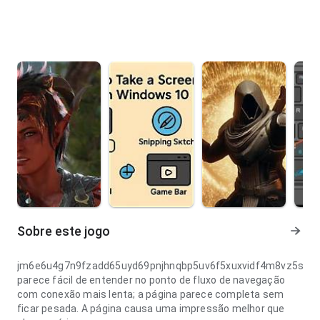
Sobre este jogo
jm6e6u4g7n9fzadd65uyd69pnjhnqbp5uv6f5xuxvidf4m8vz5svza
parece fácil de entender no ponto de fluxo de navegação
com conexão mais lenta; a página parece completa sem
ficar pesada. A página causa uma impressão melhor que