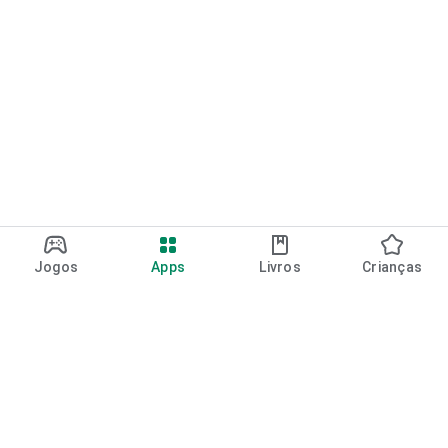
Jogos
Apps
Livros
Crianças
Google Play