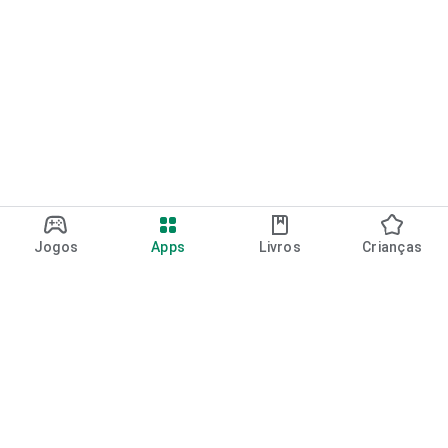
Jogos
Apps
Livros
Crianças
Google Play
Play Pass