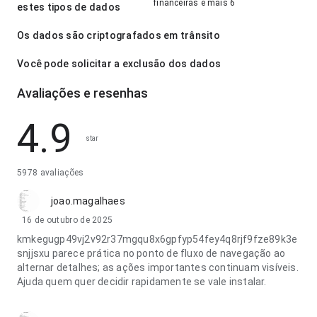
financeiras e mais 6
estes tipos de dados
Os dados são criptografados em trânsito
Você pode solicitar a exclusão dos dados
Avaliações e resenhas
4.9
star
5978 avaliações
joao.magalhaes
16 de outubro de 2025
kmkegugp49vj2v92r37mgqu8x6gpfyp54fey4q8rjf9fze89k3e
snjjsxu parece prática no ponto de fluxo de navegação ao
alternar detalhes; as ações importantes continuam visíveis.
Ajuda quem quer decidir rapidamente se vale instalar.