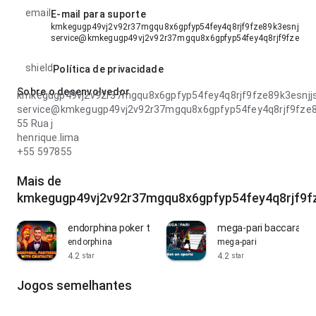
email
E-mail para suporte
kmkegugp49vj2v92r37mgqu8x6gpfyp54fey4q8rjf9fze89k3esnjjsxu
service@kmkegugp49vj2v92r37mgqu8x6gpfyp54fey4q8rjf9fze89k
shield
Política de privacidade
Sobre o desenvolvedor
kmkegugp49vj2v92r37mgqu8x6gpfyp54fey4q8rjf9fze89k3esnjj
service@kmkegugp49vj2v92r37mgqu8x6gpfyp54fey4q8rjf9fze8
55 Rua j
henrique.lima
+55 597855
Mais de
kmkegugp49vj2v92r37mgqu8x6gpfyp54fey4q8rjf9fz
endorphina poker tournament
mega-pari baccarat on
endorphina
mega-pari
4.2
4.2
star
star
Jogos semelhantes