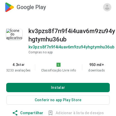
Google Play
kv3pzs8f7n9f4i4uav6m9zu94y
hgtymhu36ub
kv3pzs8f7n9f4i4uav6m9zu94yhgtymhu36ub
Compras no app
4.3
950 mil+
star
3233 avaliações
Classificação Livre
info
downloads
Instalar
Conferir no app Play Store
Compartilhar
Adicionar à lista de desejos