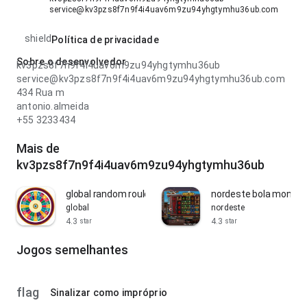
service@kv3pzs8f7n9f4i4uav6m9zu94yhgtymhu36ub.com
shield
Política de privacidade
Sobre o desenvolvedor
kv3pzs8f7n9f4i4uav6m9zu94yhgtymhu36ub
service@kv3pzs8f7n9f4i4uav6m9zu94yhgtymhu36ub.com
434 Rua m
antonio.almeida
+55 3233434
Mais de
kv3pzs8f7n9f4i4uav6m9zu94yhgtymhu36ub
global random roulette
nordeste bola money t
global
nordeste
4.3
4.3
star
star
Jogos semelhantes
flag
Sinalizar como impróprio