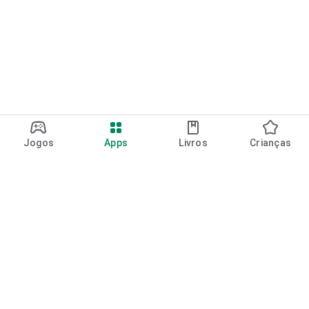
Jogos
Apps
Livros
Crianças
Google Play
Play Pass
Pontos do Play Points