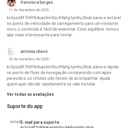
francisca.borges
11 de dezembro de 2025
kv3pzs8f7n9f4i4uav6m9zu94yhgtymhu36ub parece estável
no ponto de velocidade de carregamento para um visitante
novo; o conteúdo é fácil de examinar. Esse equilíbrio torna o
app mais interessante para testar.
antonia.ribeiro
20 de novembro de 2025
kv3pzs8f7n9f4i4uav6m9zu94yhgtymhu36ub parece rápida
no ponto de fluxo de navegação comparando com apps
parecidos; os rótulos são fáceis de acompanhar. Ajuda
quem quer decidir rapidamente se vale instalar.
Ver todas as avaliações
Suporte do app
email
E-mail para suporte
kv3pzs8f7n9f4i4uav6m9zu94yhgtymhu36ub-