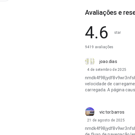
Avaliações e res
4.6
star
9419 avaliações
joao.dias
4 de setembro de 2025
nmdk4f98jydf8v9wr3nfsh
velocidade de carregame
carregada. A página cau
victor.barros
21 de agosto de 2025
nmdk4f98jydf8v9wr3nfsh
de fluxo de navegação len