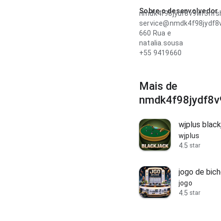
Sobre o desenvolvedor
nmdk4f98jydf8v9wr3nfs
service@nmdk4f98jydf8
660 Rua e
natalia.sousa
+55 9419660
Mais de
nmdk4f98jydf8v
wjplus black
wjplus
4.5
star
jogo de bich
jogo
4.5
star