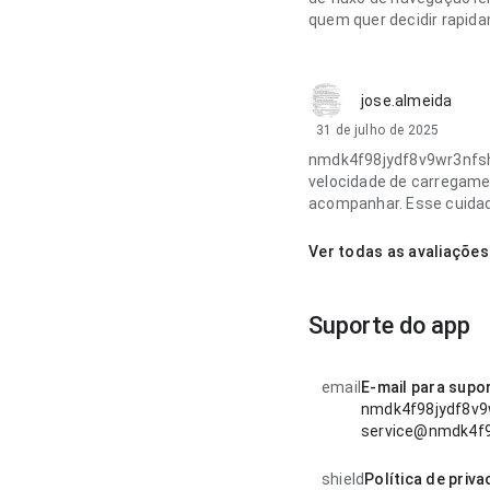
quem quer decidir rapida
jose.almeida
31 de julho de 2025
nmdk4f98jydf8v9wr3nfsh
velocidade de carregame
acompanhar. Esse cuidad
Ver todas as avaliações
Suporte do app
email
E-mail para supo
nmdk4f98jydf8v9
service@nmdk4f9
shield
Política de priv