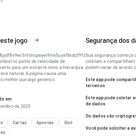
os
este jogo
Segurança dos d
8jydf8v9wr3nfshupeyei9me5uyxf8xdrjf9fz
Sua segurança começa q
stável no ponto de velocidade de
coletam e compartilham 
ento para um visitante novo; a hierarquia
podem variar de acordo co
arece natural. A página causa uma
o melhor que algo genérico.
Este app pode comparti
terceiros
8jydf8v9wr3nfshupeyei9me5uyxf8xdrjf9fz
stável no ponto de velocidade de
Este app pode coletar e
ado em
ento ao voltar para a página depois; a
de dados
tembro de 2025
arece completa sem ficar pesada. Ajuda
 decidir rapidamente se vale instalar.
Os dados são criptogra
no
Cartas
Apostas
Slot
Você pode solicitar a e
tes