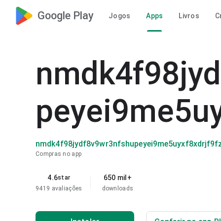
Google Play
Jogos
Apps
Livros
C
nmdk4f98jyd
peyei9me5uy
nmdk4f98jydf8v9wr3nfshupeyei9me5uyxf8xdrjf9f
Compras no app
4.6
650 mil+
star
9419 avaliações
downloads