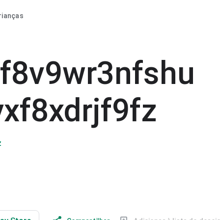
rianças
f8v9wr3nfshu
xf8xdrjf9fz
z