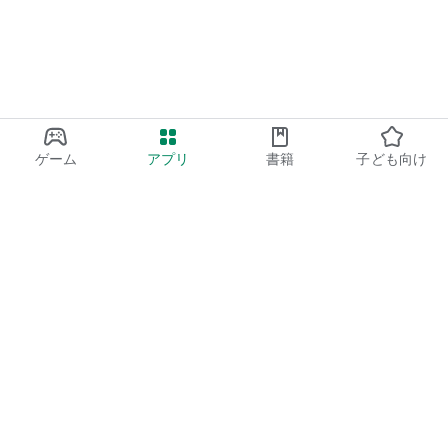
ゲーム
アプリ
書籍
子ども向け
Google Play
Play Pass
Play ポイント
ギフトカード
コードを使用