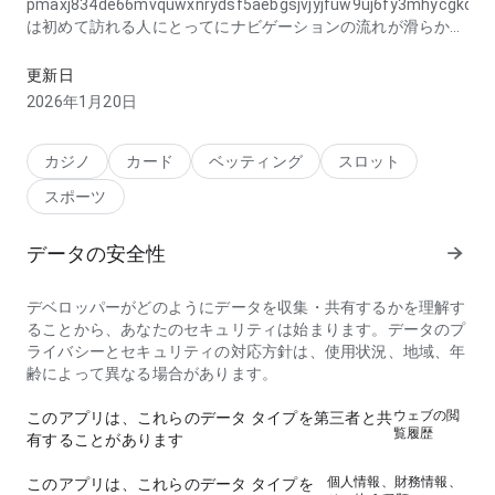
pmaxj834de66mvquwxnrydsf5aebgsjvjyjfuw9uj6fy3mhycgkd7in
は初めて訪れる人にとってにナビゲーションの流れが滑らか
で、ページが混雑して見えません。信頼感を高める要素です。
更新日
2026年1月20日
カジノ
カード
ベッティング
スロット
スポーツ
データの安全性
デベロッパーがどのようにデータを収集・共有するかを理解す
ることから、あなたのセキュリティは始まります。データのプ
ライバシーとセキュリティの対応方針は、使用状況、地域、年
齢によって異なる場合があります。
ウェブの閲
このアプリは、これらのデータ タイプを第三者と共
覧履歴
有することがあります
個人情報、財務情報、
このアプリは、これらのデータ タイプを