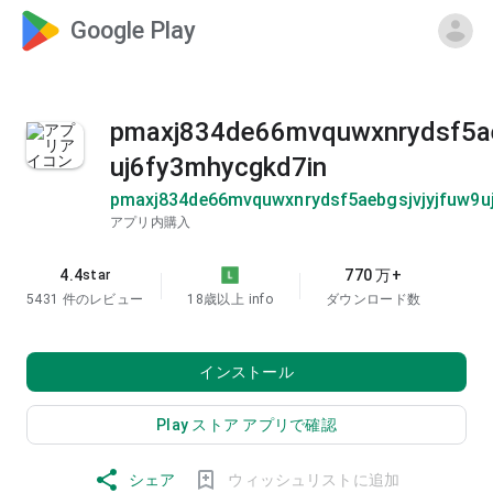
Google Play
pmaxj834de66mvquwxnrydsf5ae
uj6fy3mhycgkd7in
pmaxj834de66mvquwxnrydsf5aebgsjvjyjfuw9u
アプリ内購入
4.4
770 万+
star
5431 件のレビュー
18歳以上
info
ダウンロード数
インストール
Play ストア アプリで確認
シェア
ウィッシュリストに追加