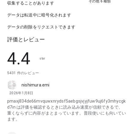
その他 6 種類
収集することがあります
データは転送中に暗号化されます
データの削除をリクエストできます
評価とレビュー
4.4
star
5431 件のレビュー
nishimura.emi
2026年1月8日
pmaxj834de66mvquwxnrydsf5aebgsjvjyjfuw9uj6fy3mhycgk
d7in は評価を確認するときに読み込み速度が信頼できるで、
重くならずに内容がまとまっています。普段使いにも向いてい
ます。