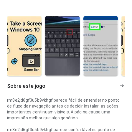
Sobre este jogo
rm8e2jd6gf3u5b9vkhgf parece fácil de entender no ponto
de fluxo de navegação antes de decidir instalar; as ações
importantes continuam visíveis. A página causa uma
impressão melhor que algo genérico.
rm8e2jd6gf3u5b9vkhgf parece confortável no ponto de