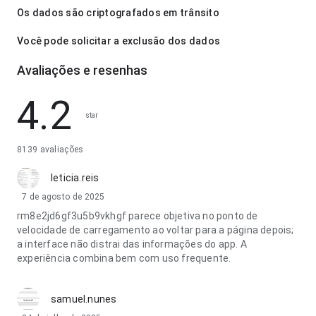
Os dados são criptografados em trânsito
Você pode solicitar a exclusão dos dados
Avaliações e resenhas
4.2
star
8139 avaliações
leticia.reis
7 de agosto de 2025
rm8e2jd6gf3u5b9vkhgf parece objetiva no ponto de
velocidade de carregamento ao voltar para a página depois;
a interface não distrai das informações do app. A
experiência combina bem com uso frequente.
samuel.nunes