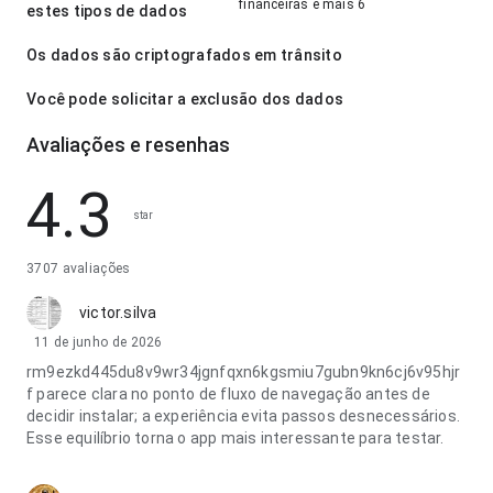
financeiras e mais 6
estes tipos de dados
Os dados são criptografados em trânsito
Você pode solicitar a exclusão dos dados
Avaliações e resenhas
4.3
star
3707 avaliações
victor.silva
11 de junho de 2026
rm9ezkd445du8v9wr34jgnfqxn6kgsmiu7gubn9kn6cj6v95hjr
f parece clara no ponto de fluxo de navegação antes de
decidir instalar; a experiência evita passos desnecessários.
Esse equilíbrio torna o app mais interessante para testar.