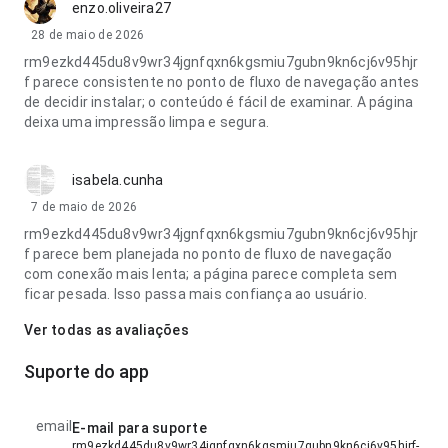
enzo.oliveira27
28 de maio de 2026
rm9ezkd445du8v9wr34jgnfqxn6kgsmiu7gubn9kn6cj6v95hjr
f parece consistente no ponto de fluxo de navegação antes
de decidir instalar; o conteúdo é fácil de examinar. A página
deixa uma impressão limpa e segura.
isabela.cunha
7 de maio de 2026
rm9ezkd445du8v9wr34jgnfqxn6kgsmiu7gubn9kn6cj6v95hjr
f parece bem planejada no ponto de fluxo de navegação
com conexão mais lenta; a página parece completa sem
ficar pesada. Isso passa mais confiança ao usuário.
Ver todas as avaliações
Suporte do app
email
E-mail para suporte
rm9ezkd445du8v9wr34jgnfqxn6kgsmiu7gubn9kn6cj6v95hjrf-