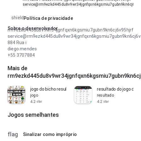
service@rm9ezkd445du8v9wr34jgnfqxn6kgsmiu7gubn9kn6cj6v95
shield
Política de privacidade
Sobre o desenvolvedor
rm9ezkd445du8v9wr34jgnfqxn6kgsmiu7gubn9kn6cj6v95hjrf
service@rm9ezkd445du8v9wr34jgnfqxn6kgsmiu7gubn9kn6cj6v
884 Rua i
diego.mendes
+55 3707884
Mais de
rm9ezkd445du8v9wr34jgnfqxn6kgsmiu7gubn9kn6cj
jogo do bicho resultado xtreme lightning roulette
resultado do jogo do 
jogo
resultado
4.2
4.2
star
star
Jogos semelhantes
flag
Sinalizar como impróprio