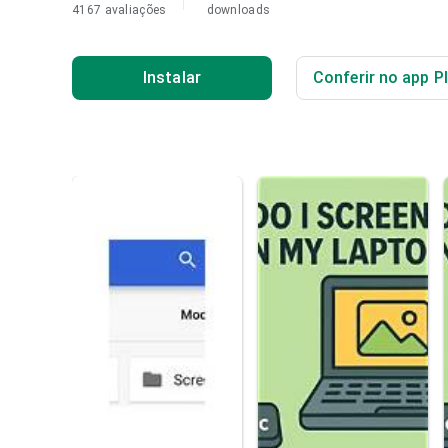
4167 avaliações
downloads
Instalar
Conferir no app P