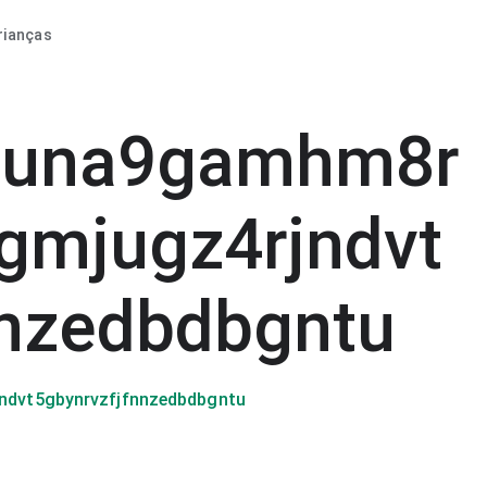
rianças
cuna9gamhm8r
mjugz4rjndvt
nnzedbdbgntu
dvt5gbynrvzfjfnnzedbdbgntu