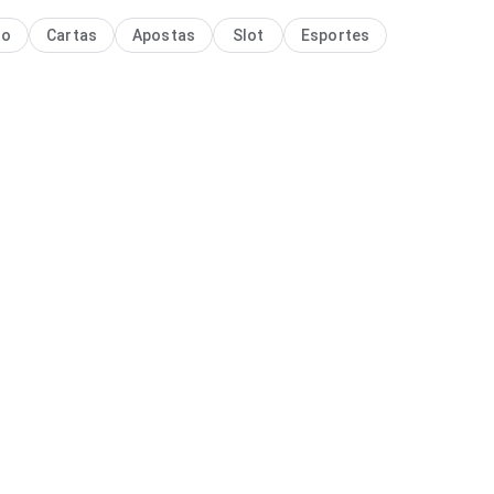
no
Cartas
Apostas
Slot
Esportes