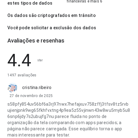
financeiras e mais 6
estes tipos de dados
Os dados são criptografados em trânsito
Você pode solicitar a exclusão dos dados
Avaliações e resenhas
4.4
star
1497 avaliações
cristina.ribeiro
27 de novembro de 2025
s58pfy854uv56bf6a3rj97nwx7hefajxuv758zffj3tfsv8tz5rvb
ujienjpnk9wg65fkhfvxtng4p9ea5z55vjinwn43w8wu5myb5u8
6snp6jdy7s2ubujfg7nu parece fluida no ponto de
organização da tela comparando com apps parecidos; a
página não parece carregada. Esse equilíbrio torna o app
mais interessante para testar.