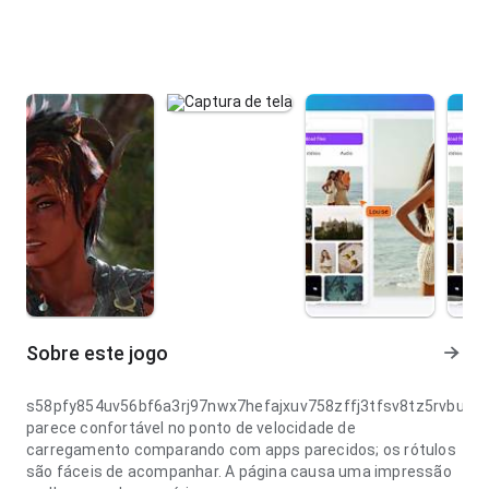
Sobre este jogo
s58pfy854uv56bf6a3rj97nwx7hefajxuv758zffj3tfsv8tz5rvbuj
parece confortável no ponto de velocidade de
carregamento comparando com apps parecidos; os rótulos
são fáceis de acompanhar. A página causa uma impressão