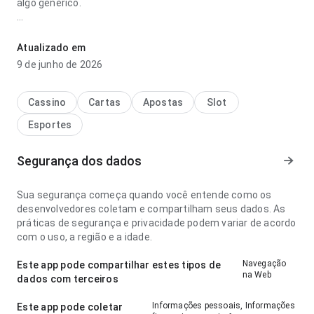
algo genérico.
s7ap6ag647dfnvgusjxydrfans7kgyp5jhxm6rfxuuwmspdtz5hvk
parece clara no ponto de velocidade de carregamento em
Atualizado em
uma consulta rápida; a página parece completa sem ficar
9 de junho de 2026
pesada. A experiência combina bem com uso frequente.
Cassino
Cartas
Apostas
Slot
Esportes
Segurança dos dados
Sua segurança começa quando você entende como os
desenvolvedores coletam e compartilham seus dados. As
práticas de segurança e privacidade podem variar de acordo
com o uso, a região e a idade.
Navegação
Este app pode compartilhar estes tipos de
na Web
dados com terceiros
Informações pessoais, Informações
Este app pode coletar