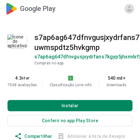
Google Play
s7ap6ag647dfnvgusjxydrfans7
uwmspdtz5hvkgmp
s7ap6ag647dfnvgusjxydrfans7kgyp5jhxm6
Compras no app
4.3
540 mil+
star
7508 avaliações
Classificação Livre
info
downloads
Instalar
Conferir no app Play Store
Compartilhar
Adicionar à lista de desejos