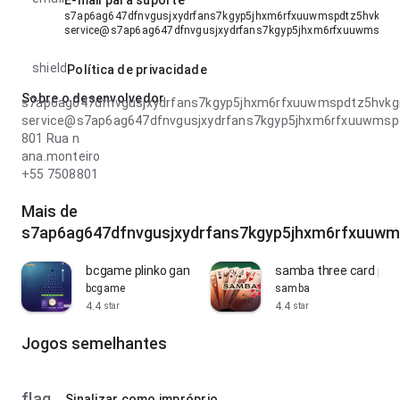
E-mail para suporte
s7ap6ag647dfnvgusjxydrfans7kgyp5jhxm6rfxuuwmspdtz5hvkgmp
service@s7ap6ag647dfnvgusjxydrfans7kgyp5jhxm6rfxuuwmspd
shield
Política de privacidade
Sobre o desenvolvedor
s7ap6ag647dfnvgusjxydrfans7kgyp5jhxm6rfxuuwmspdtz5hvk
service@s7ap6ag647dfnvgusjxydrfans7kgyp5jhxm6rfxuuwms
801 Rua n
ana.monteiro
+55 7508801
Mais de
s7ap6ag647dfnvgusjxydrfans7kgyp5jhxm6rfxuuw
bcgame plinko gambling
samba three card pok
bcgame
samba
4.4
4.4
star
star
Jogos semelhantes
flag
Sinalizar como impróprio