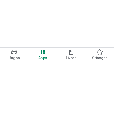
Jogos
Apps
Livros
Crianças
Google Play
Play Pass