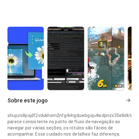
Sobre este jogo
shupzs8pxjdf2vdukhem2nfg4vhgduwbgvju4wdpnzx35e8dktgvn
parece consistente no ponto de fluxo de navegação ao
navegar por várias seções; os rótulos são fáceis de
acompanhar. Esse cuidado nos detalhes faz diferença.