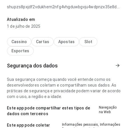
shupzs8pxjdf2vdukhem2nfg4vhgduwbgvju4wdpnzx35e8dktgvn
parece consistente no ponto de fluxo de navegação
comparando com apps parecidos; a interface não distrai
Atualizado em
das informações do app. Esse equilíbrio torna o app mais
1 de julho de 2025
interessante para testar.
Cassino
Cartas
Apostas
Slot
Esportes
Segurança dos dados
Sua segurança começa quando você entende como os
desenvolvedores coletam e compartilham seus dados. As
práticas de segurança e privacidade podem variar de acordo
com o uso, a região e a idade.
Navegação
Este app pode compartilhar estes tipos de
na Web
dados com terceiros
Informações pessoais, Informações
Este app pode coletar