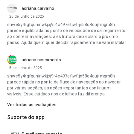
adriana.carvalho
26 de junho de 2025
shwe5y4rgfquninwkjxj9r4c497efjwfjjn58q4dujtmgm8h
parece equilibrada no ponto de velocidade de carregamento
ao conferir avaliações; a estrutura deixa claro o próximo
passo. Ajuda quem quer decidir rapidamente se vale instalar.
adriana.nascimento
5 de junho de 2025
shwe5y4rgfquninwkjxj9r4c497efjwfjjn58q4dujtmgm8h
parece rápida no ponto de fluxo de navegação ao navegar
por várias seções; as ações importantes continuam
visíveis. Esse cuidado nos detalhes faz diferença.
Ver todas as avaliações
Suporte do app
email