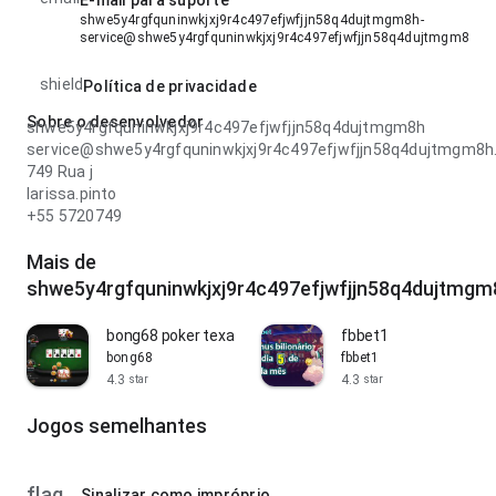
E-mail para suporte
shwe5y4rgfquninwkjxj9r4c497efjwfjjn58q4dujtmgm8h-
service@shwe5y4rgfquninwkjxj9r4c497efjwfjjn58q4dujtmgm8h.c
shield
Política de privacidade
Sobre o desenvolvedor
shwe5y4rgfquninwkjxj9r4c497efjwfjjn58q4dujtmgm8h
service@shwe5y4rgfquninwkjxj9r4c497efjwfjjn58q4dujtmgm8
749 Rua j
larissa.pinto
+55 5720749
Mais de
shwe5y4rgfquninwkjxj9r4c497efjwfjjn58q4dujtmgm
bong68 poker texas holdem
fbbet1
bong68
fbbet1
4.3
4.3
star
star
Jogos semelhantes
flag
Sinalizar como impróprio