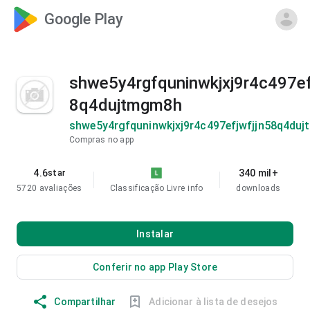
Google Play
shwe5y4rgfquninwkjxj9r4c497ef
8q4dujtmgm8h
shwe5y4rgfquninwkjxj9r4c497efjwfjjn58q4du
Compras no app
4.6
340 mil+
star
5720 avaliações
Classificação Livre
info
downloads
Instalar
Conferir no app Play Store
Compartilhar
Adicionar à lista de desejos