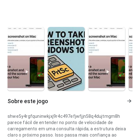
Sobre este jogo
shwe5y4rgfquninwkjxj9r4c497efjwfjjn58q4dujtmgm8h
parece fácil de entender no ponto de velocidade de
carregamento em uma consulta rápida; a estrutura deixa
claro o próximo passo. Isso passa mais confiança ao