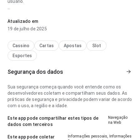
usuário.
shwe5y4rgfquninwkjxj9r4c497efjwfjjn58q4dujtmgm8h
parece fácil de entender no ponto de velocidade de
Atualizado em
carregamento para um visitante novo; os rótulos são fáceis
19 de julho de 2025
de acompanhar. A experiência combina bem com uso
frequente.
Cassino
Cartas
Apostas
Slot
Esportes
Segurança dos dados
Sua segurança começa quando você entende como os
desenvolvedores coletam e compartilham seus dados. As
práticas de segurança e privacidade podem variar de acordo
com o uso, a região e a idade.
Navegação
Este app pode compartilhar estes tipos de
na Web
dados com terceiros
Informações pessoais, Informações
Este app pode coletar