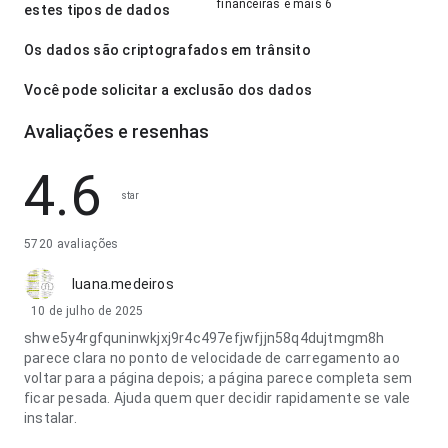
financeiras e mais 6
estes tipos de dados
Os dados são criptografados em trânsito
Você pode solicitar a exclusão dos dados
Avaliações e resenhas
4.6
star
5720 avaliações
luana.medeiros
10 de julho de 2025
shwe5y4rgfquninwkjxj9r4c497efjwfjjn58q4dujtmgm8h
parece clara no ponto de velocidade de carregamento ao
voltar para a página depois; a página parece completa sem
ficar pesada. Ajuda quem quer decidir rapidamente se vale
instalar.