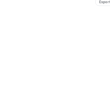
Espor