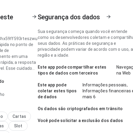
 este
Segurança dos dados
Sua segurança começa quando você entende
como os desenvolvedores coletam e compartil
hx59ff593rteszwu
seus dados. As práticas de segurança e
ápida no ponto de
privacidade podem variar de acordo com o uso, a
de de
região e a idade.
mento em uma
 rápida; a resposta
Este app pode compartilhar estes
Navega
vel. Esse cuidado
tipos de dados com terceiros
na Web
lhes faz diferença.
do
Este app pode
Informações pessoais,
hx59ff593rteszwu
coletar estes tipos
Informações financeiras 
bjetiva no ponto de
nho
de dados
mais 6
de de
ento ao navegar
Os dados são criptografados em trânsito
as seções; os
são fáceis de
no
Cartas
Você pode solicitar a exclusão dos dados
ar. Esse cuidado
as
Slot
lhes faz diferença.