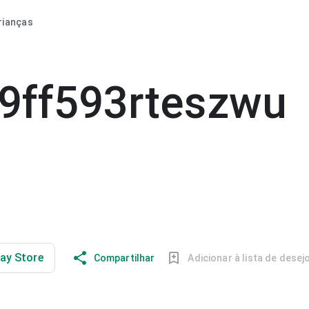
rianças
9ff593rteszwu
lay Store
Compartilhar
Adicionar à lista de desej