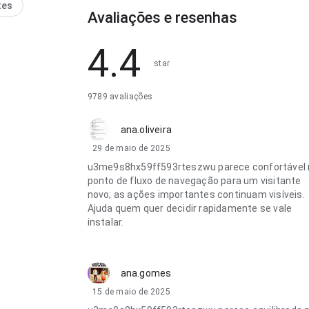
tes
Avaliações e resenhas
4.4
star
9789 avaliações
ana.oliveira
29 de maio de 2025
u3me9s8hx59ff593rteszwu parece confortável 
ponto de fluxo de navegação para um visitante
novo; as ações importantes continuam visíveis.
Ajuda quem quer decidir rapidamente se vale
instalar.
ana.gomes
15 de maio de 2025