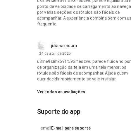
u3me9s8hx59ff593rteszwu parece equilibrada 
ponto de velocidade de carregamento ao navega
por várias seções; os rótulos são fáceis de
acompanhar. A experiência combina bem com u
frequente.
juliana.moura
24 de abril de 2025
u3me9s8hx59ff593rteszwu parece fluida no po
de organização da tela em uma tela menor; os
rótulos são fáceis de acompanhar. Ajuda quem
quer decidir rapidamente se vale instalar.
Ver todas as avaliações
Suporte do app
email
E-mail para suporte