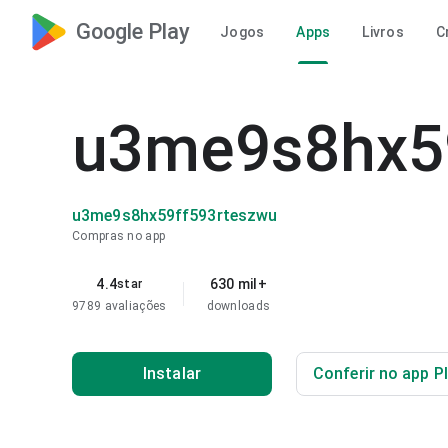
Google Play
Jogos
Apps
Livros
C
u3me9s8hx5
u3me9s8hx59ff593rteszwu
Compras no app
4.4
630 mil+
star
9789 avaliações
downloads
Instalar
Conferir no app P