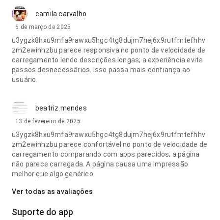
camila.carvalho
6 de março de 2025
u3ygzk8hxu9mfa9rawxu5hgc4tg8dujm7hej6x9rutfmtefhhv
zm2ewinhzbu parece responsiva no ponto de velocidade de
carregamento lendo descrições longas; a experiência evita
passos desnecessários. Isso passa mais confiança ao
usuário.
beatriz.mendes
13 de fevereiro de 2025
u3ygzk8hxu9mfa9rawxu5hgc4tg8dujm7hej6x9rutfmtefhhv
zm2ewinhzbu parece confortável no ponto de velocidade de
carregamento comparando com apps parecidos; a página
não parece carregada. A página causa uma impressão
melhor que algo genérico.
Ver todas as avaliações
Suporte do app