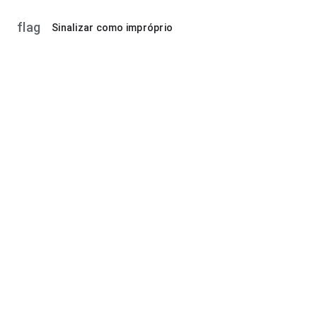
flag
Sinalizar como impróprio