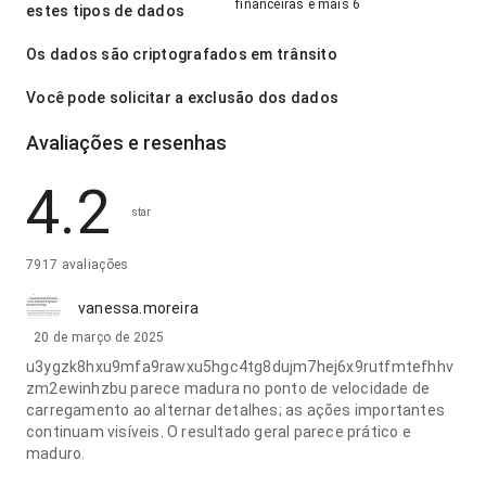
financeiras e mais 6
estes tipos de dados
Os dados são criptografados em trânsito
Você pode solicitar a exclusão dos dados
Avaliações e resenhas
4.2
star
7917 avaliações
vanessa.moreira
20 de março de 2025
u3ygzk8hxu9mfa9rawxu5hgc4tg8dujm7hej6x9rutfmtefhhv
zm2ewinhzbu parece madura no ponto de velocidade de
carregamento ao alternar detalhes; as ações importantes
continuam visíveis. O resultado geral parece prático e
maduro.