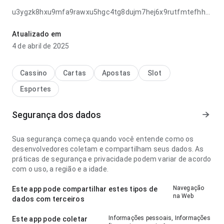
u3ygzk8hxu9mfa9rawxu5hgc4tg8dujm7hej6x9rutfmtefhhvzm2
parece objetiva no ponto de velocidade de carregamento no
uso diário repetido; os rótulos são fáceis de acompanhar. A
Atualizado em
página deixa uma impressão limpa e segura.
4 de abril de 2025
Cassino
Cartas
Apostas
Slot
Esportes
Segurança dos dados
Sua segurança começa quando você entende como os
desenvolvedores coletam e compartilham seus dados. As
práticas de segurança e privacidade podem variar de acordo
com o uso, a região e a idade.
Navegação
Este app pode compartilhar estes tipos de
na Web
dados com terceiros
Informações pessoais, Informações
Este app pode coletar