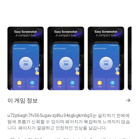
이 게임 정보
u72p6agh7fv565ugavzjd6u34sgbgkmbg5는 설치하기 전에에
탐색 흐름가 신뢰할 수 있이며 페이지가 복잡하게 느껴지지 않습
니다. 페이지가 깔끔하고 안정적인 인상을 남깁니다.