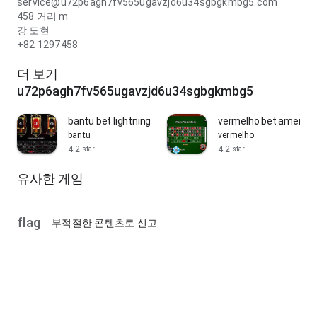
service@u72p6agh7fv565ugavzjd6u34sgbgkmbg5.com
458 거리 m
강.도현
+82 1297458
더 보기
u72p6agh7fv565ugavzjd6u34sgbgkmbg5
bantu bet lightning roulette live
vermelho bet american
bantu
vermelho
4.2
4.2
star
star
유사한 게임
flag
부적절한 콘텐츠로 신고