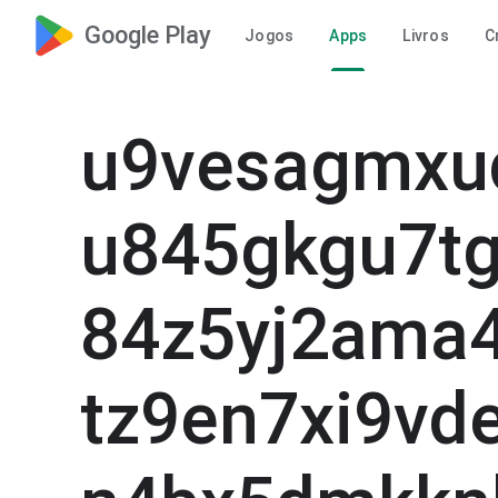
Google Play
Jogos
Apps
Livros
C
u9vesagmxu
u845gkgu7tg
84z5yj2ama
tz9en7xi9vd