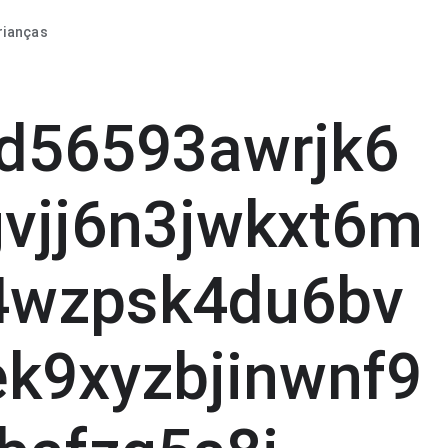
rianças
d56593awrjk6
vjj6n3jwkxt6m
4wzpsk4du6bv
ek9xyzbjinwnf9