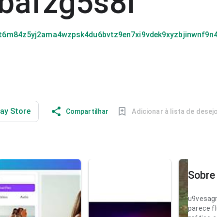
bafzg5s8i
t6m84z5yj2ama4wzpsk4du6bvtz9en7xi9vdek9xyzbjinwnf9n
lay Store
Compartilhar
Adicionar à lista de desej
Sobre 
u9vesag
parece f