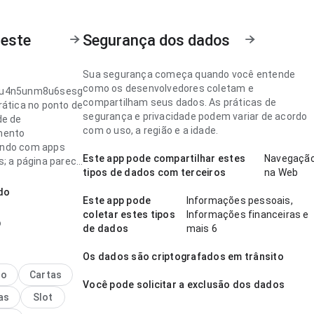
 este
Segurança dos dados
Sua segurança começa quando você entende
como os desenvolvedores coletam e
u4n5unm8u6sesg
compartilham seus dados. As práticas de
rática no ponto de
segurança e privacidade podem variar de acordo
de de
com o uso, a região e a idade.
mento
ndo com apps
Este app pode compartilhar estes
Navegaçã
s; a página parece
tipos de dados com terceiros
na Web
 sem ficar
A experiência
do
Este app pode
Informações pessoais,
 bem com uso
coletar estes tipos
Informações financeiras e
e.
o
de dados
mais 6
u4n5unm8u6sesg
Os dados são criptografados em trânsito
adura no ponto
idade de
no
Cartas
Você pode solicitar a exclusão dos dados
mento para um
as
Slot
 novo; a interface