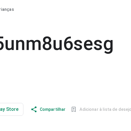
rianças
5unm8u6sesg
lay Store
Compartilhar
Adicionar à lista de desej