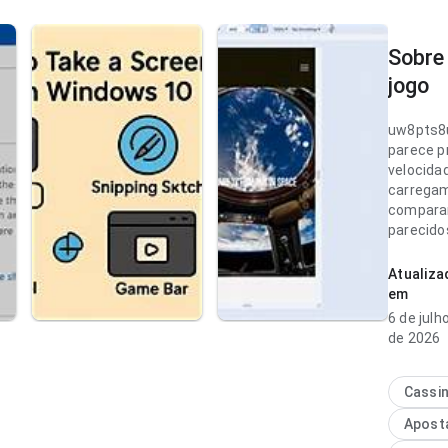
Sobre
jogo
uw8pts8
parece p
velocida
carrega
compara
parecido
completa
pesada. 
Atualiza
combina
em
frequent
6 de julh
de 2026
uw8pts8
parece m
de veloc
Cassi
carrega
Apost
visitante