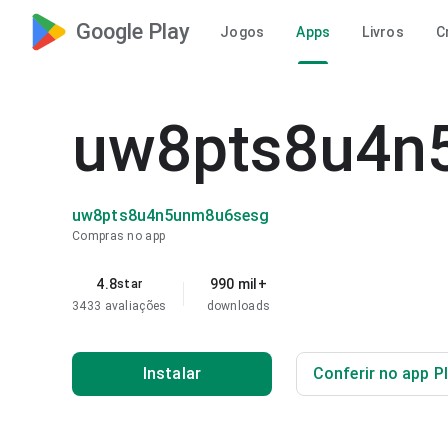
Google Play
Jogos
Apps
Livros
C
uw8pts8u4n
uw8pts8u4n5unm8u6sesg
Compras no app
4.8
990 mil+
star
3433 avaliações
downloads
Instalar
Conferir no app P