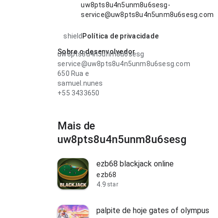
uw8pts8u4n5unm8u6sesg-
service@uw8pts8u4n5unm8u6sesg.com
shield
Política de privacidade
Sobre o desenvolvedor
uw8pts8u4n5unm8u6sesg
service@uw8pts8u4n5unm8u6sesg.com
650 Rua e
samuel.nunes
+55 3433650
Mais de
uw8pts8u4n5unm8u6sesg
ezb68 blackjack online
ezb68
4.9
star
palpite de hoje gates of olympus