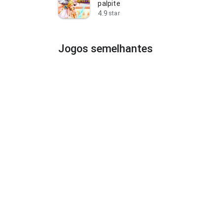
palpite
4.9
star
Jogos semelhantes