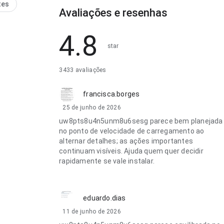
ai das
tes
Avaliações e resenhas
ões do app. A
causa uma
o melhor que
4.8
rico.
star
3433 avaliações
francisca.borges
25 de junho de 2026
uw8pts8u4n5unm8u6sesg parece bem planejada
no ponto de velocidade de carregamento ao
alternar detalhes; as ações importantes
continuam visíveis. Ajuda quem quer decidir
rapidamente se vale instalar.
eduardo.dias
11 de junho de 2026