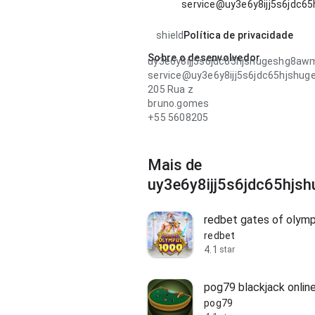
service@uy3e6y8ijj5s6jdc
shield
Política de privacidade
Sobre o desenvolvedor
uy3e6y8ijj5s6jdc65hjshugeshg8aw
service@uy3e6y8ijj5s6jdc65hjshu
205 Rua z
bruno.gomes
+55 5608205
Mais de
uy3e6y8ijj5s6jdc65hjs
redbet gates of olym
redbet
4.1
star
pog79 blackjack onlin
pog79