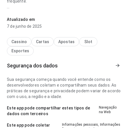
frequente.
uyeeba4r4ucuta92s76us7nyes488jc5jjxfzn9huudm2e8ca5rmqx
parece madura no ponto de velocidade de carregamento em
Atualizado em
uma tela menor; a página parece completa sem ficar
7 de junho de 2025
pesada. Isso passa mais confiança ao usuário.
Cassino
Cartas
Apostas
Slot
Esportes
Segurança dos dados
Sua segurança começa quando você entende como os
desenvolvedores coletam e compartilham seus dados. As
práticas de segurança e privacidade podem variar de acordo
com o uso, a região e a idade.
Navegação
Este app pode compartilhar estes tipos de
na Web
dados com terceiros
Informações pessoais, Informações
Este app pode coletar