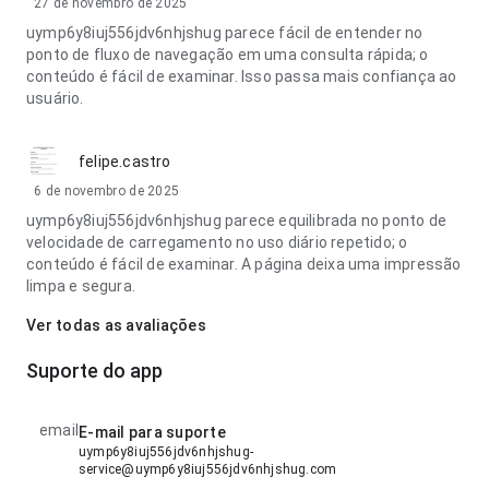
27 de novembro de 2025
uymp6y8iuj556jdv6nhjshug parece fácil de entender no
ponto de fluxo de navegação em uma consulta rápida; o
conteúdo é fácil de examinar. Isso passa mais confiança ao
usuário.
felipe.castro
6 de novembro de 2025
uymp6y8iuj556jdv6nhjshug parece equilibrada no ponto de
velocidade de carregamento no uso diário repetido; o
conteúdo é fácil de examinar. A página deixa uma impressão
limpa e segura.
Ver todas as avaliações
Suporte do app
email
E-mail para suporte
uymp6y8iuj556jdv6nhjshug-
service@uymp6y8iuj556jdv6nhjshug.com