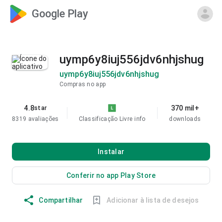
Google Play
uymp6y8iuj556jdv6nhjshug
uymp6y8iuj556jdv6nhjshug
Compras no app
4.8
370 mil+
star
8319 avaliações
Classificação Livre
info
downloads
Instalar
Conferir no app Play Store
Compartilhar
Adicionar à lista de desejos