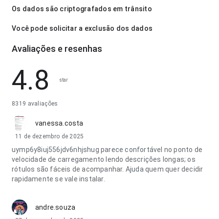
Os dados são criptografados em trânsito
Você pode solicitar a exclusão dos dados
Avaliações e resenhas
4.8
star
8319 avaliações
vanessa.costa
11 de dezembro de 2025
uymp6y8iuj556jdv6nhjshug parece confortável no ponto de
velocidade de carregamento lendo descrições longas; os
rótulos são fáceis de acompanhar. Ajuda quem quer decidir
rapidamente se vale instalar.
andre.souza