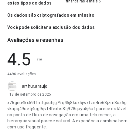
financeiras e mais 6
estes tipos de dados
Os dados são criptografados em trânsito
Você pode solicitar a exclusão dos dados
Avaliações e resenhas
4.5
star
4496 avaliações
arthur.araujo
18 de setembro de 2025
x76gnu4kx59ffmfgsuhjg79q45j8kux5jwxfzn4re63jzm8xz5g
vkapq49uetj4ug9qvt4fexhs8tj928quyu5j6uf parece estável
no ponto de fluxo de navegação em uma tela menor; a
hierarquia visual parece natural. A experiência combina bem
com uso frequente.