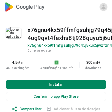
Google Play
x76gnu4kx59ffmfgsuhjg79q45j
4ug9qvt4fexhs8tj928quyu5j6u
x76gnu4kx59ffmfgsuhjg79q45j8kux5jwxfzn4
Compras no app
4.5
300 mil+
star
4496 avaliações
Classificação Livre
info
downloads
Instalar
Conferir no app Play Store
Compartilhar
Adicionar à lista de desejos