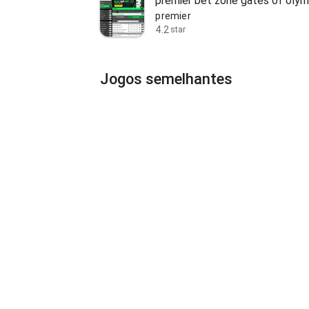
premier bet zone gates of oly
premier
4.2
star
Jogos semelhantes