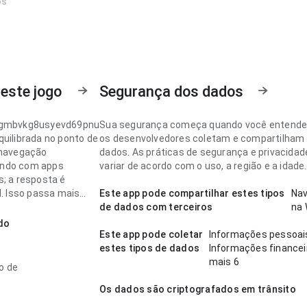
os
este jogo
Segurança dos dados
igmbvkg8usyevd69pnu
Sua segurança começa quando você entend
quilibrada no ponto de
os desenvolvedores coletam e compartilham
 navegação
dados. As práticas de segurança e privacida
ndo com apps
variar de acordo com o uso, a região e a idade.
s; a resposta é
l. Isso passa mais
Este app pode compartilhar estes tipos
Na
a ao usuário.
de dados com terceiros
na
do
igmbvkg8usyevd69pnu
Este app pode coletar
Informações pessoai
eve no ponto de fluxo
estes tipos de dados
Informações financei
ação ao conferir
mais 6
o de
es; as ações
ntes continuam
Os dados são criptografados em trânsito
 Isso passa mais