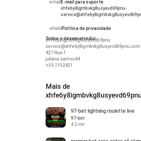
email
E-mail para suporte
xhfe6y8igmbvkg8usyevd69pnu-
service@xhfe6y8igmbvkg8usyevd69p
shield
Política de privacidade
Sobre o desenvolvedor
xhfe6y8igmbvkg8usyevd69pnu
service@xhfe6y8igmbvkg8usyevd69pnu.com
421 Rua f
juliana.santos44
+55 1152421
Mais de
xhfe6y8igmbvkg8usyevd69pn
97-bet lightning roulette live
97-bet
4.2
star