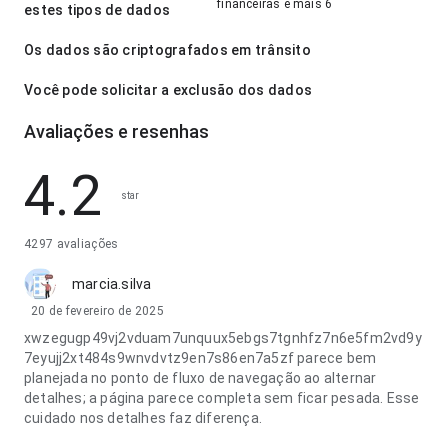
financeiras e mais 6
estes tipos de dados
Os dados são criptografados em trânsito
Você pode solicitar a exclusão dos dados
Avaliações e resenhas
4.2
star
4297 avaliações
marcia.silva
20 de fevereiro de 2025
xwzegugp49vj2vduam7unquux5ebgs7tgnhfz7n6e5fm2vd9y
7eyujj2xt484s9wnvdvtz9en7s86en7a5zf parece bem
planejada no ponto de fluxo de navegação ao alternar
detalhes; a página parece completa sem ficar pesada. Esse
cuidado nos detalhes faz diferença.