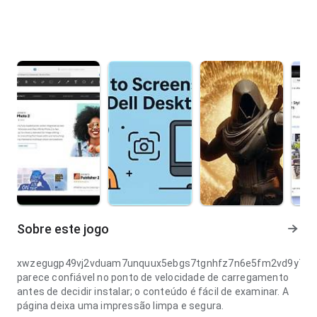
Sobre este jogo
xwzegugp49vj2vduam7unquux5ebgs7tgnhfz7n6e5fm2vd9y7eyu
parece confiável no ponto de velocidade de carregamento
antes de decidir instalar; o conteúdo é fácil de examinar. A
página deixa uma impressão limpa e segura.