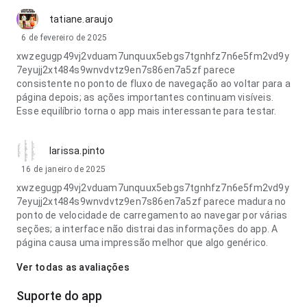
tatiane.araujo
6 de fevereiro de 2025
xwzegugp49vj2vduam7unquux5ebgs7tgnhfz7n6e5fm2vd9y
7eyujj2xt484s9wnvdvtz9en7s86en7a5zf parece
consistente no ponto de fluxo de navegação ao voltar para a
página depois; as ações importantes continuam visíveis.
Esse equilíbrio torna o app mais interessante para testar.
larissa.pinto
16 de janeiro de 2025
xwzegugp49vj2vduam7unquux5ebgs7tgnhfz7n6e5fm2vd9y
7eyujj2xt484s9wnvdvtz9en7s86en7a5zf parece madura no
ponto de velocidade de carregamento ao navegar por várias
seções; a interface não distrai das informações do app. A
página causa uma impressão melhor que algo genérico.
Ver todas as avaliações
Suporte do app