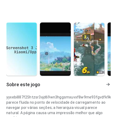
Sobre este jogo
yyxebi887f25htzsr3xjd69wn3hggsmxuvxf8w9me93fgvdfk9kyugj
parece fluida no ponto de velocidade de carregamento ao
navegar por várias seções; a hierarquia visual parece
natural. A página causa uma impressão melhor que algo