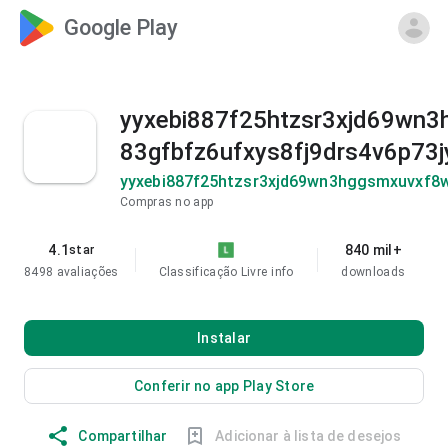
Google Play
yyxebi887f25htzsr3xjd69wn
83gfbfz6ufxys8fj9drs4v6p73j
yyxebi887f25htzsr3xjd69wn3hggsmxuvxf8w
Compras no app
4.1
840 mil+
star
8498 avaliações
Classificação Livre
info
downloads
Instalar
Conferir no app Play Store
Compartilhar
Adicionar à lista de desejos