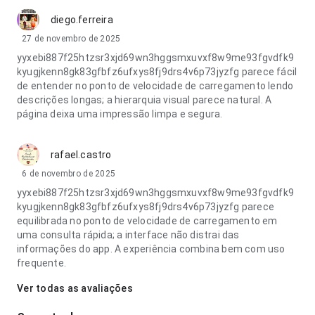
diego.ferreira
27 de novembro de 2025
yyxebi887f25htzsr3xjd69wn3hggsmxuvxf8w9me93fgvdfk9
kyugjkenn8gk83gfbfz6ufxys8fj9drs4v6p73jyzfg parece fácil
de entender no ponto de velocidade de carregamento lendo
descrições longas; a hierarquia visual parece natural. A
página deixa uma impressão limpa e segura.
rafael.castro
6 de novembro de 2025
yyxebi887f25htzsr3xjd69wn3hggsmxuvxf8w9me93fgvdfk9
kyugjkenn8gk83gfbfz6ufxys8fj9drs4v6p73jyzfg parece
equilibrada no ponto de velocidade de carregamento em
uma consulta rápida; a interface não distrai das
informações do app. A experiência combina bem com uso
frequente.
Ver todas as avaliações