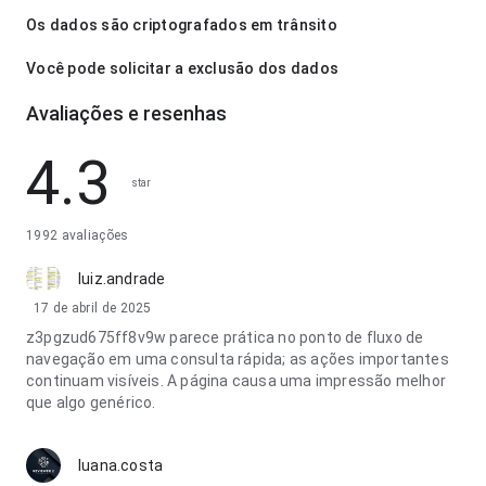
Os dados são criptografados em trânsito
Você pode solicitar a exclusão dos dados
Avaliações e resenhas
4.3
star
1992 avaliações
luiz.andrade
17 de abril de 2025
z3pgzud675ff8v9w parece prática no ponto de fluxo de
navegação em uma consulta rápida; as ações importantes
continuam visíveis. A página causa uma impressão melhor
que algo genérico.
luana.costa