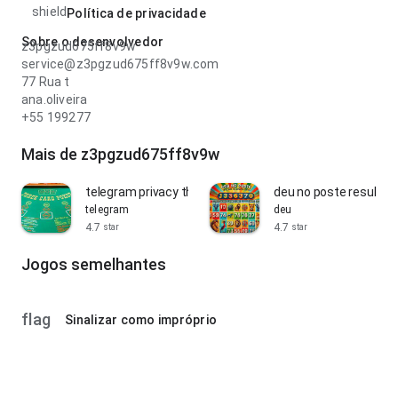
shield
Política de privacidade
Sobre o desenvolvedor
z3pgzud675ff8v9w
service@z3pgzud675ff8v9w.com
77 Rua t
ana.oliveira
+55 199277
Mais de z3pgzud675ff8v9w
telegram privacy three card poker
deu no poste resultado
telegram
deu
4.7
4.7
star
star
Jogos semelhantes
flag
Sinalizar como impróprio