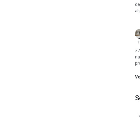
de
al
1
z7
na
pr
Ve
S