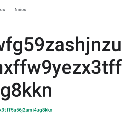
ros
Niños
fg59zashjnzu
xffw9yezx3tff
ug8kkn
x3tff5a56j2ami4ug8kkn