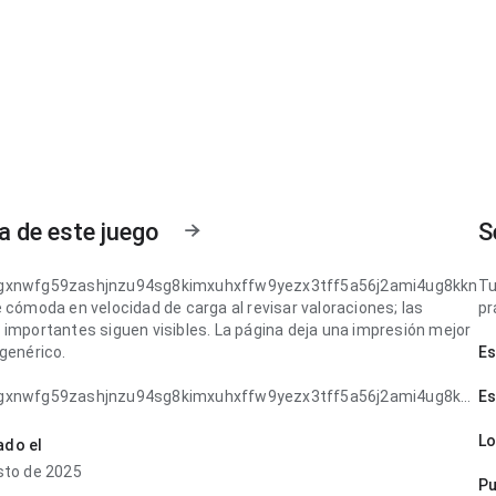
a de este juego
S
gxnwfg59zashjnzu94sg8kimxuhxffw9yezx3tff5a56j2ami4ug8kkn
Tu
 cómoda en velocidad de carga al revisar valoraciones; las
pr
 importantes siguen visibles. La página deja una impresión mejor
genérico.
Es
gxnwfg59zashjnzu94sg8kimxuhxffw9yezx3tff5a56j2ami4ug8kkn
Es
 consistente en velocidad de carga con conexión lenta; la
 visual se siente natural. Esto transmite más confianza.
Lo
ado el
sto de 2025
Pu