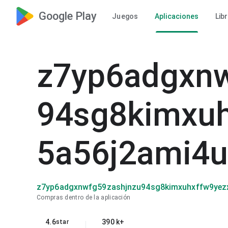
Google Play
Juegos
Aplicaciones
Lib
z7yp6adgxnw
94sg8kimxuh
5a56j2ami4
z7yp6adgxnwfg59zashjnzu94sg8kimxuhxffw9yez
Compras dentro de la aplicación
4.6
390 k+
star