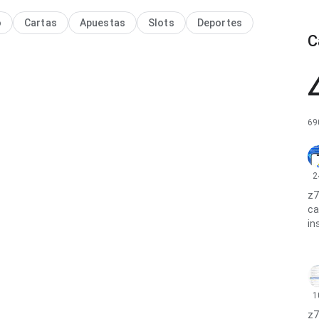
o
Cartas
Apuestas
Slots
Deportes
C
69
2
z7
ca
in
1
z7