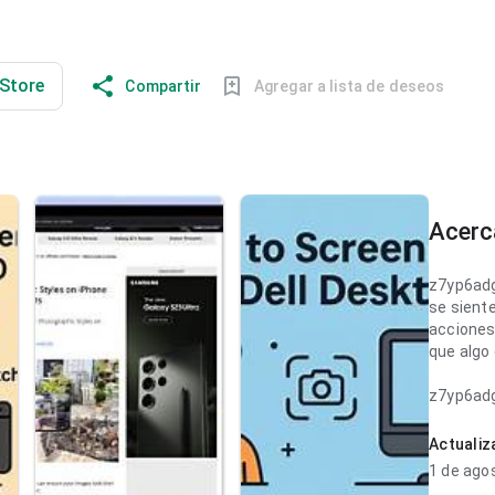
 Store
Compartir
Agregar a lista de deseos
Acerc
z7yp6ad
se siente
acciones
que algo 
z7yp6ad
se siente
jerarquía
Actualiz
1 de ago