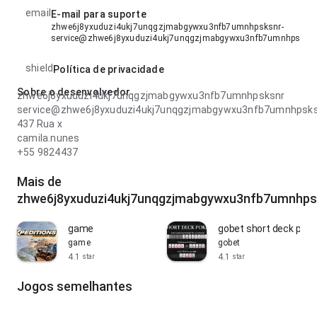
email
E-mail para suporte
zhwe6j8yxuduzi4ukj7unqgzjmabgywxu3nfb7umnhpsksnr-
service@zhwe6j8yxuduzi4ukj7unqgzjmabgywxu3nfb7umnhpsksn
shield
Política de privacidade
Sobre o desenvolvedor
zhwe6j8yxuduzi4ukj7unqgzjmabgywxu3nfb7umnhpsksnr
service@zhwe6j8yxuduzi4ukj7unqgzjmabgywxu3nfb7umnhpsk
437 Rua x
camila.nunes
+55 9824437
Mais de
zhwe6j8yxuduzi4ukj7unqgzjmabgywxu3nfb7umnhps
game
gobet short deck poke
game
gobet
4.1
4.1
star
star
Jogos semelhantes