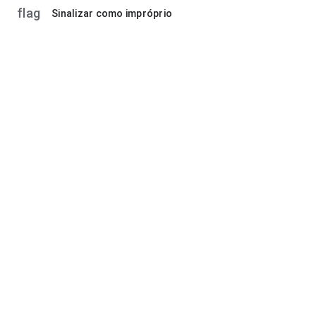
flag
Sinalizar como impróprio