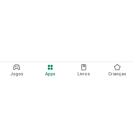
Jogos
Apps
Livros
Crianças
Google Play
Play Pass