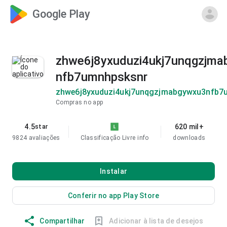
Google Play
zhwe6j8yxuduzi4ukj7unqgzjm
nfb7umnhpsksnr
zhwe6j8yxuduzi4ukj7unqgzjmabgywxu3nfb7
Compras no app
4.5
620 mil+
star
9824 avaliações
Classificação Livre
info
downloads
Instalar
Conferir no app Play Store
Compartilhar
Adicionar à lista de desejos