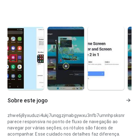
Sobre este jogo
zhwe6j8yxuduzi4ukj7unqgzjmabgywxu3nfb7umnhpsksnr
parece responsiva no ponto de fluxo de navegação ao
navegar por várias seções; os rótulos são fáceis de
acompanhar. Esse cuidado nos detalhes faz diferença.