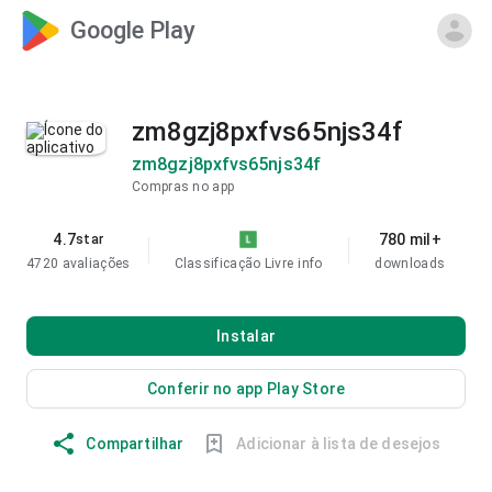
Google Play
zm8gzj8pxfvs65njs34f
zm8gzj8pxfvs65njs34f
Compras no app
4.7
780 mil+
star
4720 avaliações
Classificação Livre
info
downloads
Instalar
Conferir no app Play Store
Compartilhar
Adicionar à lista de desejos