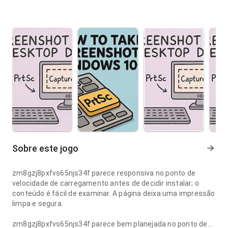
Sobre este jogo
zm8gzj8pxfvs65njs34f parece responsiva no ponto de
velocidade de carregamento antes de decidir instalar; o
conteúdo é fácil de examinar. A página deixa uma impressão
limpa e segura.
zm8gzj8pxfvs65njs34f parece bem planejada no ponto de